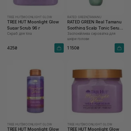
TREE HUT
|
MOONLIGHT GLOW
RATED GREEN
|
TAMANU
TREE HUT Moonlight Glow
RATED GREEN Real Tamanu
Sugar Scrub 96 г
Soothing Scalp Tonic Serum
Скраб для тіла
Заспокійлива сироватка для
100 мл
шкіри голови
425₴
1 150₴
TREE HUT
|
MOONLIGHT GLOW
TREE HUT
|
MOONLIGHT GLOW
TREE HUT Moonlight Glow
TREE HUT Moonlight Glow