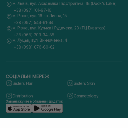
м. Львів, вул. Академіка Підстригача, 1В (Duck's Lake)
+38 (097) 101-97-16
м. Рівне, вул. 16-го Липня, 15
+38 (097) 544-61-44
м. Рівне, вул. Кулика і Гудачека, 23 (ТЦ Екватор)
+38 (068) 209-34-88
м. Луцьк, вул. Винниченка, 4
+38 (098) 076-60-62
СОЦІАЛЬНІ МЕРЕЖІ
Sisters Hair
Sisters Skin
Distribution
Cosmetology
Завантажуйте мобільний додаток