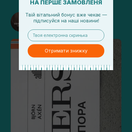
НА ПЕРШЕ ЗАМОВЛЕНЯ
Твій вітальний бонус вже чекає —
@sisters_stelmakh в Instagram
підписуйся
на
наші новини!
Підписатися
email
Отримати знижку