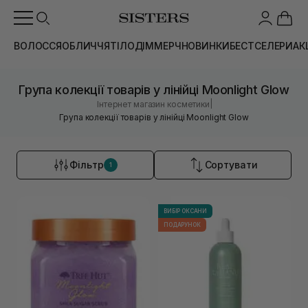
ВОЛОССЯ
ОБЛИЧЧЯ
ТІЛО
ДІМ
МЕРЧ
НОВИНКИ
БЕСТСЕЛЕРИ
АК
Група колекції товарів у лінійці Moonlight Glow
|
Інтернет магазин косметики
Група колекції товарів у лінійці Moonlight Glow
Фільтр
Сортувати
1
ВИБІР ОКСАНИ
ПОДАРУНОК