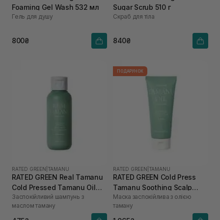
Foaming Gel Wash 532 мл
Sugar Scrub 510 г
Гель для душу
Скраб для тіла
800₴
840₴
ПОДАРУНОК
RATED GREEN
|
TAMANU
RATED GREEN
|
TAMANU
RATED GREEN Real Tamanu
RATED GREEN Cold Press
Cold Pressed Tamanu Oil
Tamanu Soothing Scalp
Заспокійливий шампунь з
Маска заспокійлива з олією
Soothing Scalp Shampoo
Pack 200 мл
маслом таману
таману
100 мл