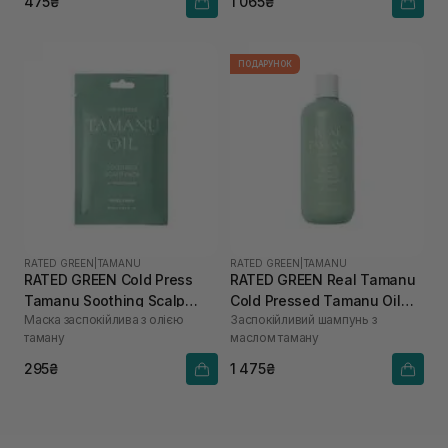
475₴
1 065₴
ПОДАРУНОК
RATED GREEN
|
TAMANU
RATED GREEN
|
TAMANU
RATED GREEN Cold Press
RATED GREEN Real Tamanu
Tamanu Soothing Scalp
Cold Pressed Tamanu Oil
Маска заспокійлива з олією
Заспокійливий шампунь з
Pack 50 мл
Soothing Scalp Shampoo
таману
маслом таману
400 мл
295₴
1 475₴