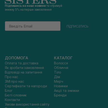
Підпишись на наші новини
та отримуй
знижку 5% на перше замовлення
Email
підписатись
ДОПОМОГА
КАТАЛОГ
Оплата та доставка
Волосся
Як зробити замовлення
Обличчя
Відповіді на запитання
Тіло
Про нас
Дім
ЗМІ про нас
Мерч
Сертифікати та нагороди
Новинки
Блог
Акції та знижки
Бюті словник
Бренди
Контакти
Умови використання сайту