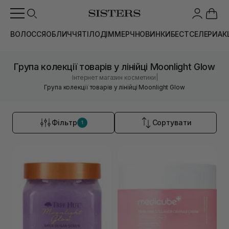
ВОЛОССЯ
ОБЛИЧЧЯ
ТІЛО
ДІМ
МЕРЧ
НОВИНКИ
БЕСТСЕЛЕРИ
АК
Група колекції товарів у лінійці Moonlight Glow
|
Інтернет магазин косметики
Група колекції товарів у лінійці Moonlight Glow
Фільтр
Сортувати
1