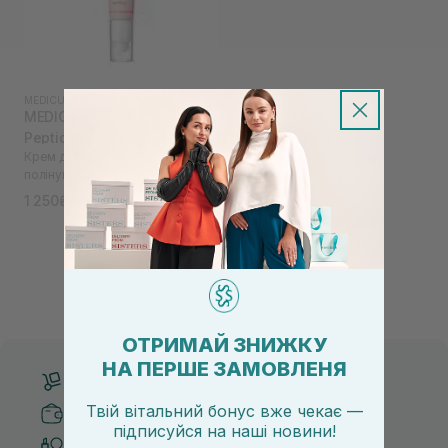
MEDICUBE
|
PDRN PINK
MEDICUBE PDRN Pink
Peptide Eye Cream 30 мл
Крем для шкіри навколо очей з
полінуклеотидами та пептидами
1 250₴
ОТРИМАЙ ЗНИЖКУ
НА ПЕРШЕ ЗАМОВЛЕНЯ
Безкоштовна доставка від 3000 UAH
Твій вітальний бонус вже чекає —
Безпечні способи оплати
підписуйся
на
наші новини!
Тільки оригінальна косметика