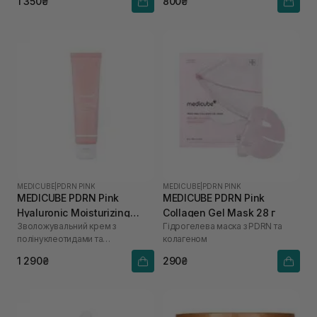
1 350₴
800₴
MEDICUBE
|
PDRN PINK
MEDICUBE
|
PDRN PINK
MEDICUBE PDRN Pink
MEDICUBE PDRN Pink
Hyaluronic Moisturizing
Collagen Gel Mask 28 г
Зволожувальний крем з
Гідрогелева маска з PDRN та
Cream 50 мл
полінуклеотидами та
колагеном
гіалуроновою кислотою
1 290₴
290₴