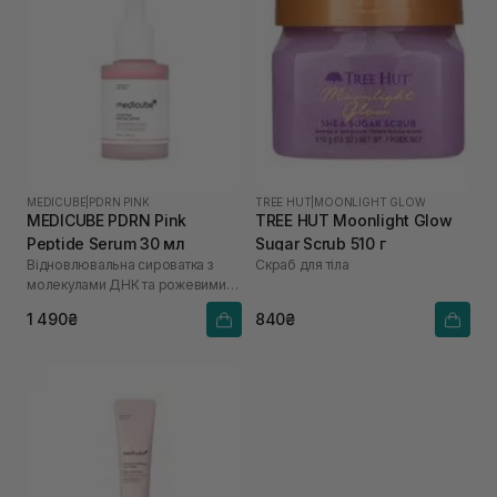
MEDICUBE
|
PDRN PINK
TREE HUT
|
MOONLIGHT GLOW
MEDICUBE PDRN Pink
TREE HUT Moonlight Glow
Peptide Serum 30 мл
Sugar Scrub 510 г
Відновлювальна сироватка з
Скраб для тіла
молекулами ДНК та рожевими
пептидами
1 490₴
840₴