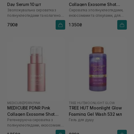
Day Serum 10 шт
Collagen Exosome Shot
Зволожувальна сироватка з
Сироватка з полінуклеотидами,
2000 30 мл
полінуклеотидами та колагеном
екзосомами та спікулами, для
для сяйва шкіри
щоденного використання
790₴
1 350₴
MEDICUBE
|
PDRN PINK
TREE HUT
|
MOONLIGHT GLOW
MEDICUBE PDNR Pink
TREE HUT Moonlight Glow
Collagen Exosome Shot
Foaming Gel Wash 532 мл
Регенеруюча сироватка з
Гель для душу
7500 30 мл
полінуклеотидами, екзосомами
та спікулами