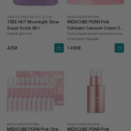
TREE HUT
|
MOONLIGHT GLOW
MEDICUBE
|
PDRN PINK
TREE HUT Moonlight Glow
MEDICUBE PDRN Pink
Sugar Scrub 96 г
Collagen Capsule Cream 55
Скраб для тіла
Капсульний крем з колагеном та
г
полінуклеотидами
425₴
1 490₴
MEDICUBE
|
PDRN PINK
MEDICUBE
|
PDRN PINK
MEDICUBE PDRN Pink One
MEDICUBE PDNR Pink