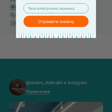
email
Система бонусів та лояльності
Кращі ціни та топ товари
Отримати знижку
Рекомендації від косметологів
@sisters_stelmakh в Instagram
Підписатися