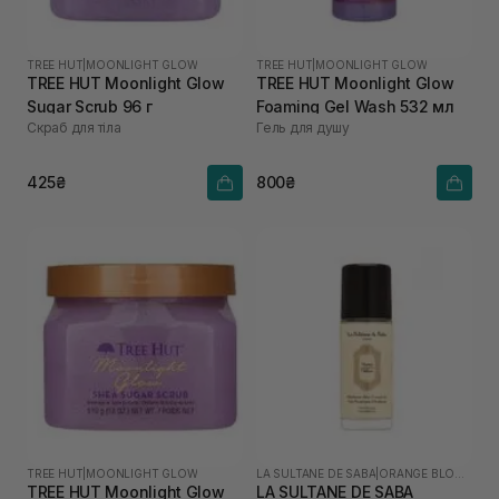
TREE HUT
|
MOONLIGHT GLOW
TREE HUT
|
MOONLIGHT GLOW
TREE HUT Moonlight Glow
TREE HUT Moonlight Glow
Sugar Scrub 96 г
Foaming Gel Wash 532 мл
Скраб для тіла
Гель для душу
425₴
800₴
TREE HUT
|
MOONLIGHT GLOW
LA SULTANE DE SABA
|
ORANGE BLOSSOM
TREE HUT Moonlight Glow
LA SULTANE DE SABA