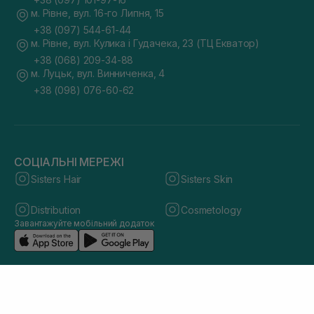
м. Рівне, вул. 16-го Липня, 15
+38 (097) 544-61-44
м. Рівне, вул. Кулика і Гудачека, 23 (ТЦ Екватор)
+38 (068) 209-34-88
м. Луцьк, вул. Винниченка, 4
+38 (098) 076-60-62
СОЦІАЛЬНІ МЕРЕЖІ
Sisters Hair
Sisters Skin
Distribution
Cosmetology
Завантажуйте мобільний додаток
© 2026 sisters.co.ua. Всі права захищено