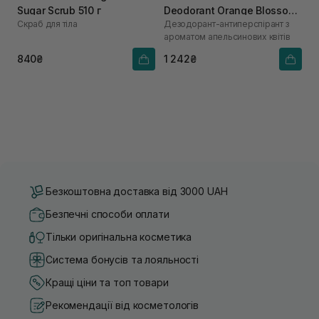
Sugar Scrub 510 г
Deodorant Orange Blossom
Скраб для тіла
Дезодорант-антиперспірант з
50 мл
ароматом апельсинових квітів
840₴
1 242₴
Безкоштовна доставка від 3000 UAH
Безпечні способи оплати
Тільки оригінальна косметика
Система бонусів та лояльності
Кращі ціни та топ товари
Рекомендації від косметологів