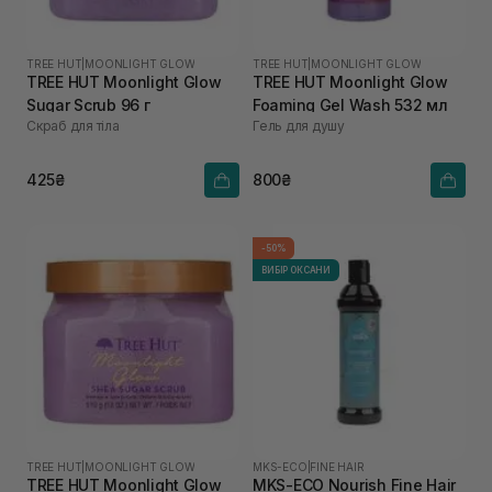
TREE HUT
|
MOONLIGHT GLOW
TREE HUT
|
MOONLIGHT GLOW
TREE HUT Moonlight Glow
TREE HUT Moonlight Glow
Sugar Scrub 96 г
Foaming Gel Wash 532 мл
Скраб для тіла
Гель для душу
425₴
800₴
-50%
ВИБІР ОКСАНИ
TREE HUT
|
MOONLIGHT GLOW
MKS-ECO
|
FINE HAIR
TREE HUT Moonlight Glow
MKS-ECO Nourish Fine Hair