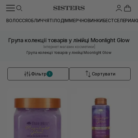
ВОЛОССЯ
ОБЛИЧЧЯ
ТІЛО
ДІМ
МЕРЧ
НОВИНКИ
БЕСТСЕЛЕРИ
АК
Група колекції товарів у лінійці Moonlight Glow
|
Інтернет магазин косметики
Група колекції товарів у лінійці Moonlight Glow
Фільтр
Сортувати
1