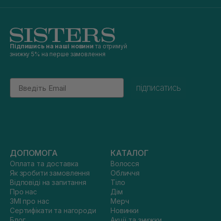
Підпишись на наші новини
та отримуй
знижку 5% на перше замовлення
Email
підписатись
ДОПОМОГА
КАТАЛОГ
Оплата та доставка
Волосся
Як зробити замовлення
Обличчя
Відповіді на запитання
Тіло
Про нас
Дім
ЗМІ про нас
Мерч
Сертифікати та нагороди
Новинки
Блог
Акції та знижки