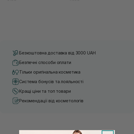
Безкоштовна доставка від 3000 UAH
Безпечні способи оплати
Тільки оригінальна косметика
Система бонусів та лояльності
Кращі ціни та топ товари
Рекомендації від косметологів