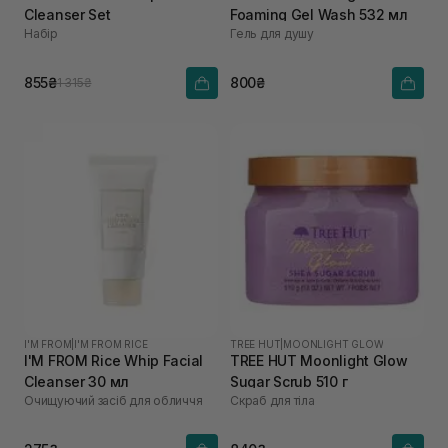
Cleanser Set
Foaming Gel Wash 532 мл
Набір
Гель для душу
855₴
800₴
1 315₴
I'M FROM
|
I'M FROM RICE
TREE HUT
|
MOONLIGHT GLOW
I'M FROM Rice Whip Facial
TREE HUT Moonlight Glow
Cleanser 30 мл
Sugar Scrub 510 г
Очищуючий засіб для обличчя
Скраб для тіла