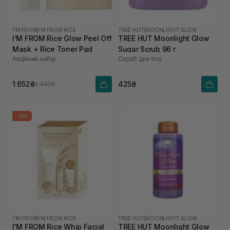
I'M FROM
|
I'M FROM RICE
TREE HUT
|
MOONLIGHT GLOW
I’M FROM Rice Glow Peel Off
TREE HUT Moonlight Glow
Mask + Rice Toner Pad
Sugar Scrub 96 г
Акційний набір
Скраб для тіла
1 652₴
425₴
2 360₴
-35%
I'M FROM
|
I'M FROM RICE
TREE HUT
|
MOONLIGHT GLOW
I'M FROM Rice Whip Facial
TREE HUT Moonlight Glow