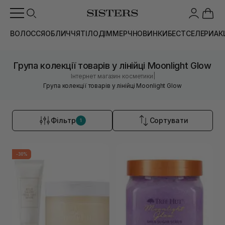
ВОЛОССЯ
ОБЛИЧЧЯ
ТІЛО
ДІМ
МЕРЧ
НОВИНКИ
БЕСТСЕЛЕРИ
АК
Група колекції товарів у лінійці Moonlight Glow
|
Інтернет магазин косметики
Група колекції товарів у лінійці Moonlight Glow
Фільтр
Сортувати
1
-30%