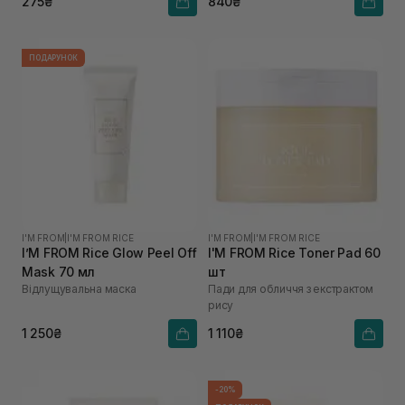
275₴
840₴
ПОДАРУНОК
I'M FROM
|
I'M FROM RICE
I'M FROM
|
I'M FROM RICE
I’M FROM Rice Glow Peel Off
I'M FROM Rice Toner Pad 60
Mask 70 мл
шт
Відлущувальна маска
Пади для обличчя з екстрактом
рису
1 250₴
1 110₴
-20%