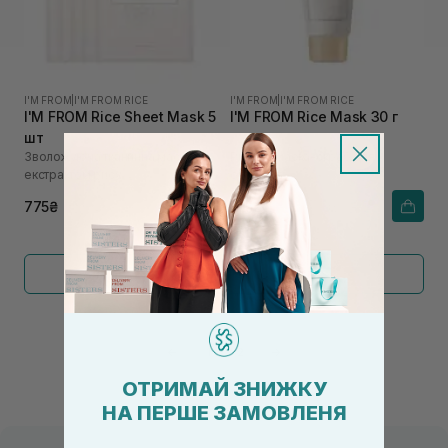
I'M FROM
|
I'M FROM RICE
I'M FROM
|
I'M FROM RICE
I'M FROM Rice Sheet Mask 5
I'M FROM Rice Mask 30 г
шт
Зволожуюча тканинна маска з
Рисова маска-скраб для
екстрактом рису
обличчя
775₴
415₴
Показати більше
←
1
2
→
ОТРИМАЙ ЗНИЖКУ
НА ПЕРШЕ ЗАМОВЛЕНЯ