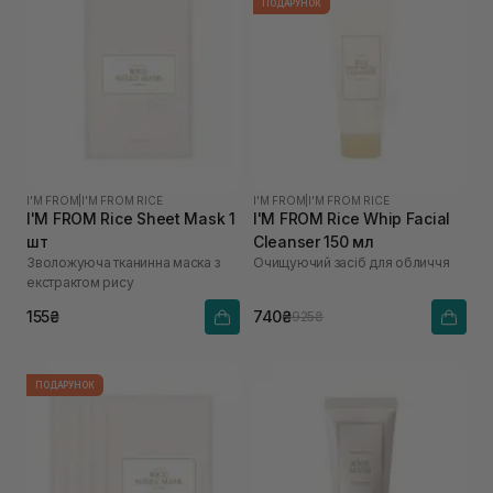
ПОДАРУНОК
I'M FROM
|
I'M FROM RICE
I'M FROM
|
I'M FROM RICE
I'M FROM Rice Sheet Mask 1
I'M FROM Rice Whip Facial
шт
Cleanser 150 мл
Зволожуюча тканинна маска з
Очищуючий засіб для обличчя
екстрактом рису
155₴
740₴
925₴
ПОДАРУНОК