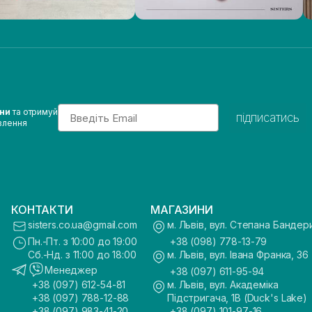
Email
ини
та отримуй
підписатись
влення
КОНТАКТИ
МАГАЗИНИ
sisters.co.ua@gmail.com
м. Львів, вул. Степана Бандер
Пн.-Пт. з 10:00 до 19:00
+38 (098) 778-13-79
Сб.-Нд. з 11:00 до 18:00
м. Львів, вул. Івана Франка, 36
Менеджер
+38 (097) 611-95-94
+38 (097) 612-54-81
м. Львів, вул. Академіка
+38 (097) 788-12-88
Підстригача, 1В (Duck's Lake)
+38 (097) 983-41-20
+38 (097) 101-97-16