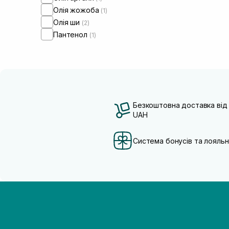
Олія жожоба
(1)
Олія ши
(2)
Пантенол
(1)
Безкоштовна доставка від
UAH
Система бонусів та лояльн