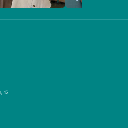
и, 45