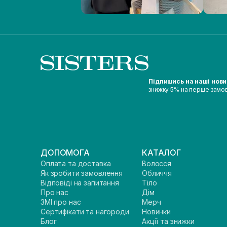
Підпишись на наші нов
знижку 5% на перше замо
ДОПОМОГА
КАТАЛОГ
Оплата та доставка
Волосся
Як зробити замовлення
Обличчя
Відповіді на запитання
Тіло
Про нас
Дім
ЗМІ про нас
Мерч
Сертифікати та нагороди
Новинки
Блог
Акції та знижки