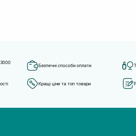
 3000
Безпечні способи оплати
ості
Кращі ціни та топ товари