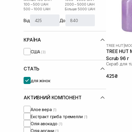
100 – 500 UAH
2000 – 5000 UAH
500 – 1000 UAH
Більше 5000 UAH
Від
До
КРАЇНА
TREE HUT
|
MOO
TREE HUT M
США
(3)
Scrub 96 г
Скраб для ті
СТАТЬ
425₴
для жінок
АКТИВНИЙ КОМПОНЕНТ
Алое вера
(1)
Екстракт гриба тремелли
(1)
Олія авокадо
(1)
Олія аргани
(1)