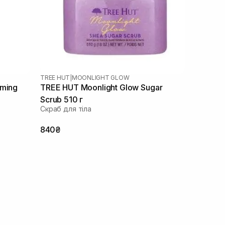
TREE HUT
|
MOONLIGHT GLOW
aming
TREE HUT Moonlight Glow Sugar
Scrub 510 г
Скраб для тіла
840₴