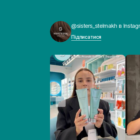
@sisters_stelmakh в Instag
Підписатися