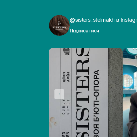
@sisters_stelmakh в Instag
Підписатися