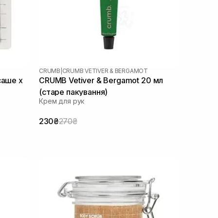
CRUMB
|
CRUMB VETIVER & BERGAMOT
саше х
CRUMB Vetiver & Bergamot 20 мл
(старе пакування)
Крем для рук
230₴
270₴