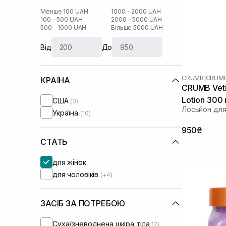
Менше 100 UAH
1000 – 2000 UAH
100 – 500 UAH
2000 – 5000 UAH
500 – 1000 UAH
Більше 5000 UAH
Від
До
CRUMB
|
CRUMB
КРАЇНА
CRUMB Veti
Lotion 300
США
(3)
Лосьйон для
Україна
(10)
950₴
СТАТЬ
для жінок
для чоловіків
(+4)
ЗАСІБ ЗА ПОТРЕБОЮ
Суха/зневоднена шкіра тіла
(7)