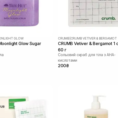
NLIGHT GLOW
CRUMB
|
CRUMB VETIVER & BERGAMOT
oonlight Glow Sugar
CRUMB Vetiver & Bergamot 1 
60 г
ла
Сольовий скраб для тіла з AHA-
кислотами
200₴