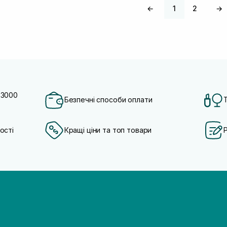
←
1
2
→
 3000
Безпечні способи оплати
ості
Кращі ціни та топ товари