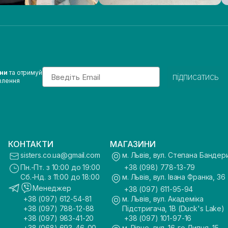
Email
ини
та отримуй
підписатись
влення
КОНТАКТИ
МАГАЗИНИ
sisters.co.ua@gmail.com
м. Львів, вул. Степана Бандер
Пн.-Пт. з 10:00 до 19:00
+38 (098) 778-13-79
Сб.-Нд. з 11:00 до 18:00
м. Львів, вул. Івана Франка, 36
Менеджер
+38 (097) 611-95-94
+38 (097) 612-54-81
м. Львів, вул. Академіка
+38 (097) 788-12-88
Підстригача, 1В (Duck's Lake)
+38 (097) 983-41-20
+38 (097) 101-97-16
+38 (068) 693-46-00
м. Рівне, вул. 16-го Липня, 15