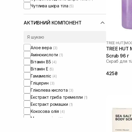
Чутлива шкіра тіла
(5)
АКТИВНИЙ КОМПОНЕНТ
TREE HUT
|
MOO
Алое вера
(3)
TREE HUT M
Амінокислоти
(1)
Scrub 96 г
Скраб для ті
Вітамін B5
(4)
Вітамін Е
(5)
425₴
Гамамеліс
(4)
Гліцерин
(3)
Гліколева кислота
(3)
Екстракт гриба тремелли
(1)
Екстракт ромашки
(1)
Кокосова олія
(4)
Морська сіль
(3)
Олія авокадо
(2)