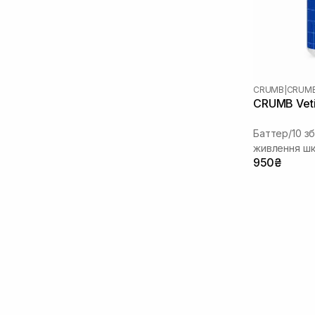
CRUMB
|
CRUMB
CRUMB Veti
Баттер/10 зб
живлення шк
950₴