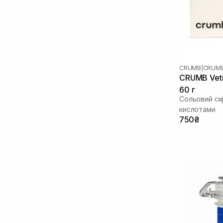
Олія аргани
(2)
Олія бабасу
(1)
Олія жожоба
(1)
Олія макадамії
(1)
Олія мигдалю
(7)
Олія ши
(4)
CRUMB
|
CRUMB
Пантенол
(6)
CRUMB Veti
Розмарин
(1)
60 г
Сечовина
(3)
Сольовий скр
Сквалан
(1)
кислотами
750₴