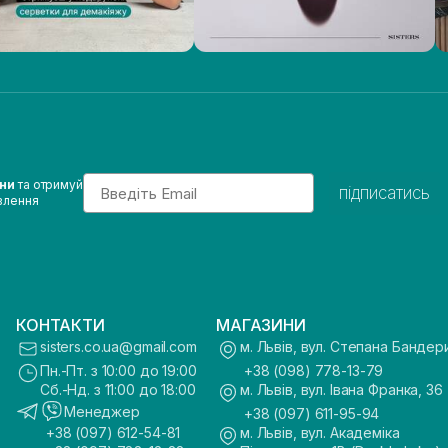
Email
ини
та отримуй
підписатись
влення
КОНТАКТИ
МАГАЗИНИ
sisters.co.ua@gmail.com
м. Львів, вул. Степана Бандер
Пн.-Пт. з 10:00 до 19:00
+38 (098) 778-13-79
Сб.-Нд. з 11:00 до 18:00
м. Львів, вул. Івана Франка, 36
Менеджер
+38 (097) 611-95-94
+38 (097) 612-54-81
м. Львів, вул. Академіка