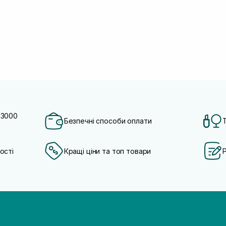
 3000
Безпечні способи оплати
ості
Кращі ціни та топ товари