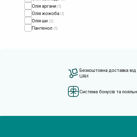
Олія аргани
(1)
Олія жожоба
(1)
Олія ши
(2)
Пантенол
(1)
Безкоштовна доставка від
UAH
Система бонусів та лояльн