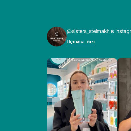
@sisters_stelmakh в Instag
Підписатися