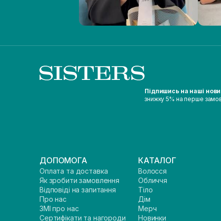
Підпишись на наші нов
знижку 5% на перше замо
ДОПОМОГА
КАТАЛОГ
Оплата та доставка
Волосся
Як зробити замовлення
Обличчя
Відповіді на запитання
Тіло
Про нас
Дім
ЗМІ про нас
Мерч
Сертифікати та нагороди
Новинки