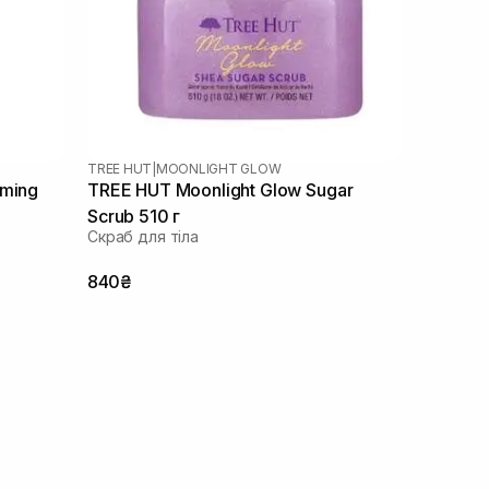
TREE HUT
|
MOONLIGHT GLOW
aming
TREE HUT Moonlight Glow Sugar
Scrub 510 г
Скраб для тіла
840₴