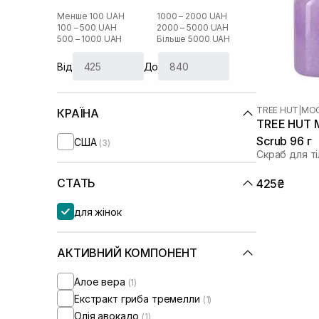
Менше 100 UAH
1000 – 2000 UAH
100 – 500 UAH
2000 – 5000 UAH
500 – 1000 UAH
Більше 5000 UAH
Від
До
TREE HUT
|
MOO
КРАЇНА
TREE HUT M
Scrub 96 г
США
(3)
Скраб для ті
СТАТЬ
425₴
для жінок
АКТИВНИЙ КОМПОНЕНТ
Алое вера
(1)
Екстракт гриба тремелли
(1)
Олія авокадо
(1)