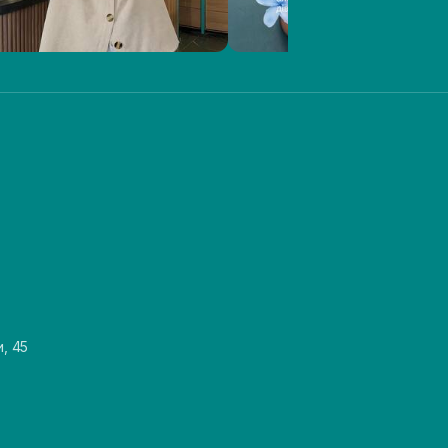
и, 45