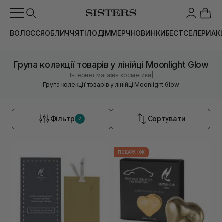
ВОЛОССЯ
ОБЛИЧЧЯ
ТІЛО
ДІМ
МЕРЧ
НОВИНКИ
БЕСТСЕЛЕРИ
АК
Група колекції товарів у лінійці Moonlight Glow
|
Інтернет магазин косметики
Група колекції товарів у лінійці Moonlight Glow
Фільтр
Сортувати
2
ПОДАРУНОК