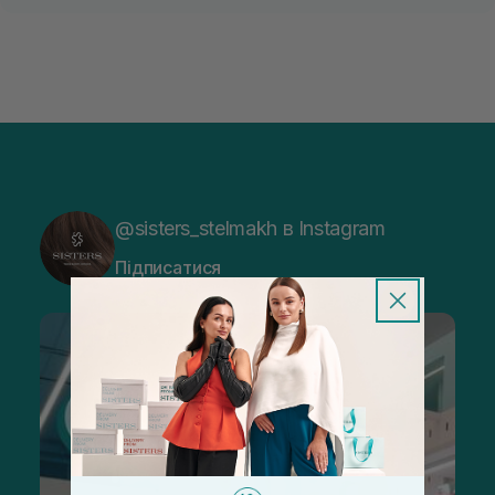
@sisters_stelmakh в Instagram
Підписатися