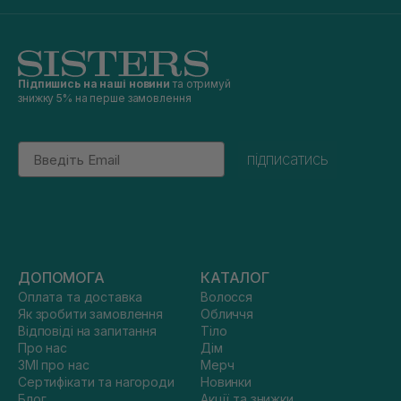
Підпишись на наші новини
та отримуй
знижку 5% на перше замовлення
Email
підписатись
ДОПОМОГА
КАТАЛОГ
Оплата та доставка
Волосся
Як зробити замовлення
Обличчя
Відповіді на запитання
Тіло
Про нас
Дім
ЗМІ про нас
Мерч
Сертифікати та нагороди
Новинки
Блог
Акції та знижки