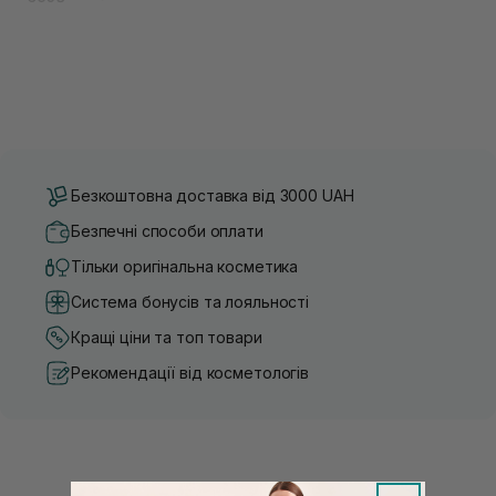
Безкоштовна доставка від 3000 UAH
Безпечні способи оплати
Тільки оригінальна косметика
Система бонусів та лояльності
Кращі ціни та топ товари
Рекомендації від косметологів