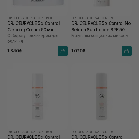
DR. CEURACLE
|
5Α CONTROL
DR. CEURACLE
|
5Α CONTROL
DR. CEURACLE 5α Control
DR. CEURACLE 5α Control No
Clearing Cream 50 мл
Sebum Sun Lotion SPF 50
Себорегулюючий крем для
Матуючий сонцезахисний крем
PA++++ 50 мл
обличчя
1 640₴
1 020₴
DR. CEURACLE
|
5Α CONTROL
DR. CEURACLE
|
5Α CONTROL
DR. CEURACLE 5α Control
DR. CEURACLE 5α Control