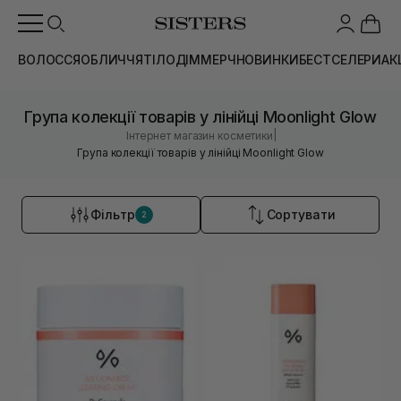
ВОЛОССЯ
ОБЛИЧЧЯ
ТІЛО
ДІМ
МЕРЧ
НОВИНКИ
БЕСТСЕЛЕРИ
АК
Група колекції товарів у лінійці Moonlight Glow
|
Інтернет магазин косметики
Група колекції товарів у лінійці Moonlight Glow
Фільтр
Сортувати
2