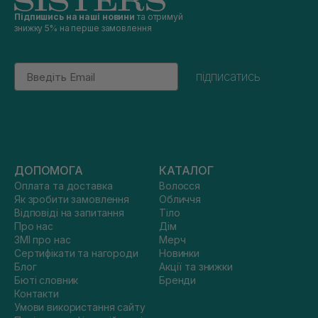
Підпишись на наші новини
та отримуй
знижку 5% на перше замовлення
Email
підписатись
ДОПОМОГА
КАТАЛОГ
Оплата та доставка
Волосся
Як зробити замовлення
Обличчя
Відповіді на запитання
Тіло
Про нас
Дім
ЗМІ про нас
Мерч
Сертифікати та нагороди
Новинки
Блог
Акції та знижки
Бюті словник
Бренди
Контакти
Умови використання сайту