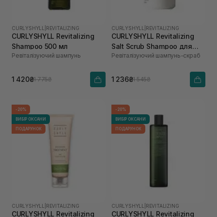
CURLYSHYLL
|
REVITALIZING
CURLYSHYLL
|
REVITALIZING
CURLYSHYLL Revitalizing
CURLYSHYLL Revitalizing
Shampoo 500 мл
Salt Scrub Shampoo для
Ревіталізуючий шампунь
Ревіталізуючий шампунь-скраб
ослабленої шкіри голови
та тонкого волосся 300 мл
1 420₴
1 236₴
1 775₴
1 545₴
-20%
-20%
ВИБІР ОКСАНИ
ВИБІР ОКСАНИ
ПОДАРУНОК
ПОДАРУНОК
CURLYSHYLL
|
REVITALIZING
CURLYSHYLL
|
REVITALIZING
CURLYSHYLL Revitalizing
CURLYSHYLL Revitalizing