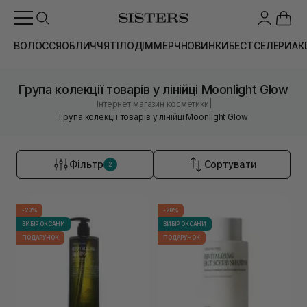
ВОЛОССЯ
ОБЛИЧЧЯ
ТІЛО
ДІМ
МЕРЧ
НОВИНКИ
БЕСТСЕЛЕРИ
АК
Група колекції товарів у лінійці Moonlight Glow
|
Інтернет магазин косметики
Група колекції товарів у лінійці Moonlight Glow
Фільтр
Сортувати
2
-20%
-20%
ВИБІР ОКСАНИ
ВИБІР ОКСАНИ
ПОДАРУНОК
ПОДАРУНОК