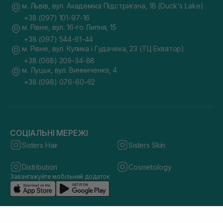
м. Львів, вул. Академіка Підстригача, 1В (Duck's Lake)
+38 (097) 101-97-16
м. Рівне, вул. 16-го Липня, 15
+38 (097) 544-61-44
м. Рівне, вул. Кулика і Гудачека, 23 (ТЦ Екватор)
+38 (068) 209-34-88
м. Луцьк, вул. Винниченка, 4
+38 (098) 076-60-62
СОЦІАЛЬНІ МЕРЕЖІ
Sisters Hair
Sisters Skin
Distribution
Cosmetology
Завантажуйте мобільний додаток