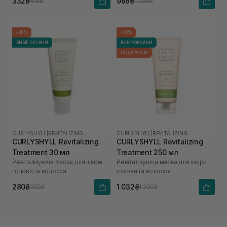
332₴
988₴
415₴
1 235₴
-20%
-20%
ВИБІР ОКСАНИ
ВИБІР ОКСАНИ
ПОДАРУНОК
CURLYSHYLL
|
REVITALIZING
CURLYSHYLL
|
REVITALIZING
CURLYSHYLL Revitalizing
CURLYSHYLL Revitalizing
Treatment 30 мл
Treatment 250 мл
Ревіталізуюча маска для шкіри
Ревіталізуюча маска для шкіри
голови та волосся
голови та волосся
280₴
1 032₴
350₴
1 290₴