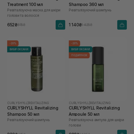
Treatment 100 мл
Shampoo 360 мл
Ревіталізуюча маска для шкіри
Ревіталізуючий шампунь
голови та волосся
652₴
1 140₴
815₴
1 425₴
-20%
-20%
ВИБІР ОКСАНИ
ВИБІР ОКСАНИ
ПОДАРУНОК
CURLYSHYLL
|
REVITALIZING
CURLYSHYLL
|
REVITALIZING
CURLYSHYLL Revitalizing
CURLYSHYLL Revitalizing
Shampoo 50 мл
Ampoule 50 мл
Ревіталізуючий шампунь
Ревіталізуюча ампула для шкіри
голови