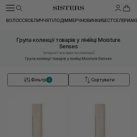
ВОЛОССЯ
ОБЛИЧЧЯ
ТІЛО
ДІМ
МЕРЧ
НОВИНКИ
БЕСТСЕЛЕРИ
АК
Група колекції товарів у лінійці Moisture
Senses
|
Інтернет магазин косметики
Група колекції товарів у лінійці Moisture Senses
Фільтр
Сортувати
2