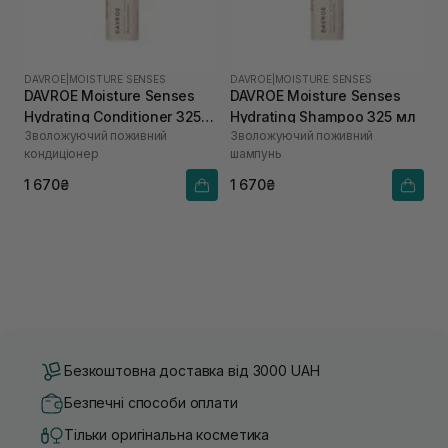
DAVROE
|
MOISTURE SENSES
DAVROE
|
MOISTURE SENSES
DAVROE Moisture Senses
DAVROE Moisture Senses
Hydrating Conditioner 325
Hydrating Shampoo 325 мл
Зволожуючий поживний
Зволожуючий поживний
мл
кондиціонер
шампунь
1 670₴
1 670₴
Безкоштовна доставка від 3000 UAH
Безпечні способи оплати
Тільки оригінальна косметика