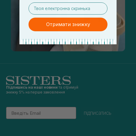
email
Отримати знижку
Підпишись на наші новини
та отримуй
знижку 5% на перше замовлення
Email
підписатись