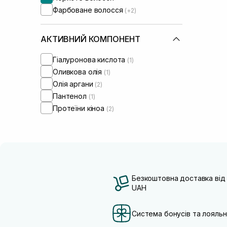
Фарбоване волосся
(+2)
АКТИВНИЙ КОМПОНЕНТ
Гіалуронова кислота
(1)
Оливкова олія
(1)
Олія аргани
(2)
Пантенол
(1)
Протеїни кіноа
(2)
Безкоштовна доставка від
UAH
Система бонусів та лояльн