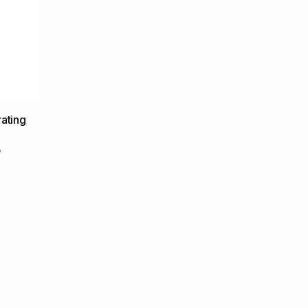
ating
ь