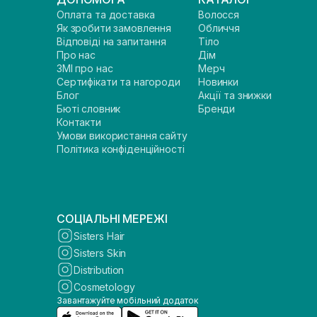
Оплата та доставка
Волосся
Як зробити замовлення
Обличчя
Відповіді на запитання
Тіло
Про нас
Дім
ЗМІ про нас
Мерч
Сертифікати та нагороди
Новинки
Блог
Акції та знижки
Бюті словник
Бренди
Контакти
Умови використання сайту
Політика конфіденційності
СОЦІАЛЬНІ МЕРЕЖІ
Sisters Hair
Sisters Skin
Distribution
Cosmetology
Завантажуйте мобільний додаток