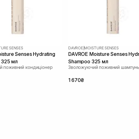
TURE SENSES
DAVROE
|
MOISTURE SENSES
sture Senses Hydrating
DAVROE Moisture Senses Hydr
r 325 мл
Shampoo 325 мл
й поживний кондиціонер
Зволожуючий поживний шампун
1 670₴