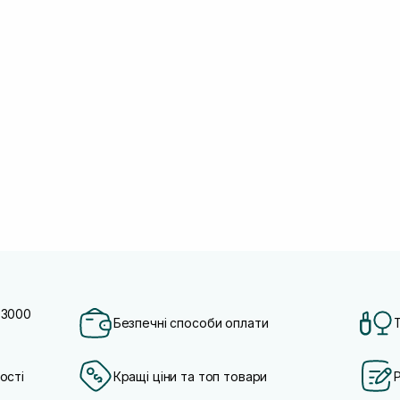
 3000
Безпечні способи оплати
ості
Кращі ціни та топ товари