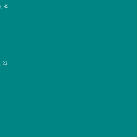
и, 45
, 23