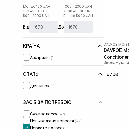
Менше 100 UAH
1000 – 2000 UAH
100 – 500 UAH
2000 – 5000 UAH
500 – 1000 UAH
Більше 5000 UAH
Від
До
DAVROE
|
MOIS
КРАЇНА
DAVROE Moi
Conditione
Австралія
(2)
Зволожуючи
СТАТЬ
1 670₴
для жінок
(2)
ЗАСІБ ЗА ПОТРЕБОЮ
Сухе волосся
(+2)
Пошкоджене волосся
(+2)
Пористе волосся