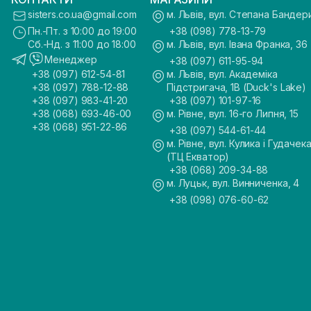
sisters.co.ua@gmail.com
м. Львів, вул. Степана Бандер
Пн.-Пт. з 10:00 до 19:00
+38 (098) 778-13-79
Сб.-Нд. з 11:00 до 18:00
м. Львів, вул. Івана Франка, 36
Менеджер
+38 (097) 611-95-94
+38 (097) 612-54-81
м. Львів, вул. Академіка
+38 (097) 788-12-88
Підстригача, 1В (Duck's Lake)
+38 (097) 983-41-20
+38 (097) 101-97-16
+38 (068) 693-46-00
м. Рівне, вул. 16-го Липня, 15
+38 (068) 951-22-86
+38 (097) 544-61-44
м. Рівне, вул. Кулика і Гудачека
(ТЦ Екватор)
+38 (068) 209-34-88
м. Луцьк, вул. Винниченка, 4
+38 (098) 076-60-62