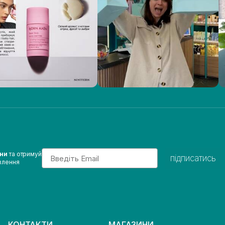
Email
ини
та отримуй
підписатись
влення
КОНТАКТИ
МАГАЗИНИ