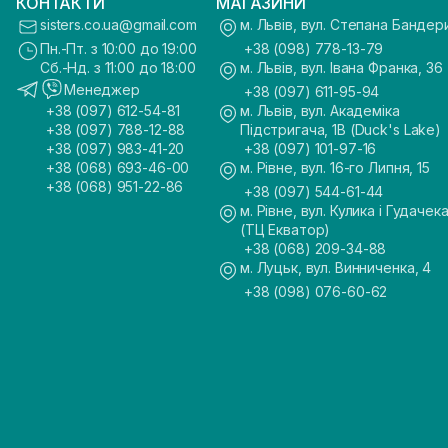
КОНТАКТИ
МАГАЗИНИ
sisters.co.ua@gmail.com
м. Львів, вул. Степана Бандер
Пн.-Пт. з 10:00 до 19:00
+38 (098) 778-13-79
Сб.-Нд. з 11:00 до 18:00
м. Львів, вул. Івана Франка, 36
Менеджер
+38 (097) 611-95-94
+38 (097) 612-54-81
м. Львів, вул. Академіка
+38 (097) 788-12-88
Підстригача, 1В (Duck's Lake)
+38 (097) 983-41-20
+38 (097) 101-97-16
+38 (068) 693-46-00
м. Рівне, вул. 16-го Липня, 15
+38 (068) 951-22-86
+38 (097) 544-61-44
м. Рівне, вул. Кулика і Гудачека
(ТЦ Екватор)
+38 (068) 209-34-88
м. Луцьк, вул. Винниченка, 4
+38 (098) 076-60-62