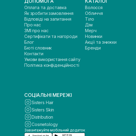
ДОПОМОГА
КАТАЛОГ
Оплата та доставка
Волосся
Як зробити замовлення
Обличчя
Відповіді на запитання
Тіло
Про нас
Дім
ЗМІ про нас
Мерч
Сертифікати та нагороди
Новинки
Блог
Акції та знижки
Бюті словник
Бренди
Контакти
Умови використання сайту
Політика конфіденційності
СОЦІАЛЬНІ МЕРЕЖІ
Sisters Hair
Sisters Skin
Distribution
Cosmetology
Завантажуйте мобільний додаток