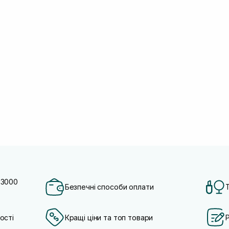
 3000
Безпечні способи оплати
ості
Кращі ціни та топ товари