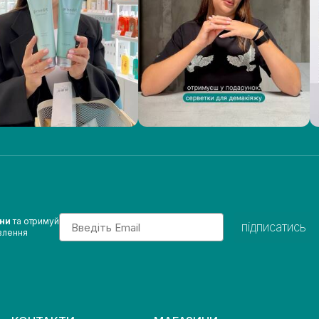
Email
ини
та отримуй
підписатись
влення