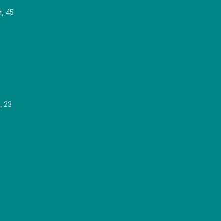
и, 45
, 23