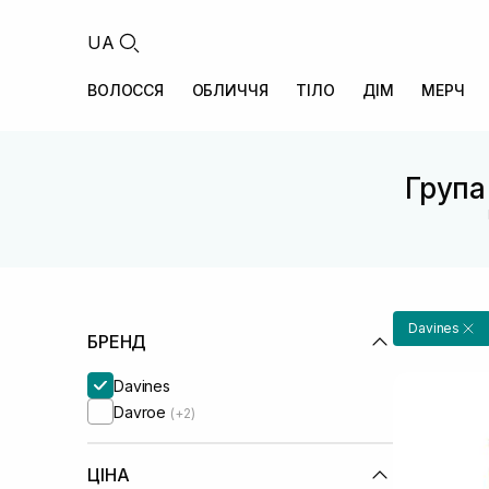
UA
ВОЛОССЯ
ОБЛИЧЧЯ
ТІЛО
ДІМ
МЕРЧ
Група 
Davines
БРЕНД
Davines
Davroe
(+2)
ЦІНА