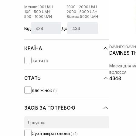
Менше 100 UAH
1000 – 2000 UAH
100 – 500 UAH
2000 – 5000 UAH
500 – 1000 UAH
Більше 5000 UAH
Від
До
DAVINES
|
DAVI
КРАЇНА
DAVINES The
Італія
(1)
Маска для м
волосся
СТАТЬ
434₴
для жінок
(1)
ЗАСІБ ЗА ПОТРЕБОЮ
Суха шкіра голови
(+2)