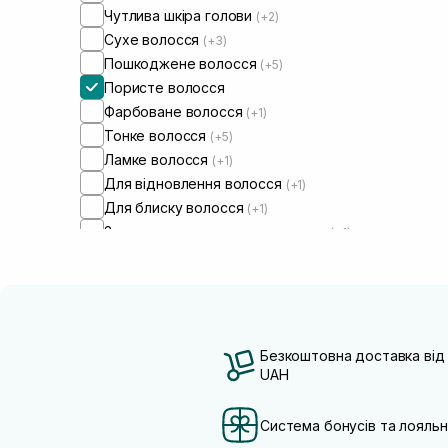
Чутлива шкіра голови
(+2)
Сухе волосся
(+3)
Пошкоджене волосся
(+5)
Пористе волосся
Фарбоване волосся
(+1)
Тонке волосся
(+5)
Ламке волосся
(+1)
Для відновлення волосся
(+1)
Для блиску волосся
(+1)
Зволожуюча маска для волосся
(+1)
Безкоштовна доставка від
UAH
Система бонусів та лояльн