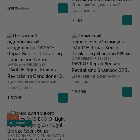
Делікатний відновлюючий
мл
518₴
1 035₴
кондиціонер
710₴
DAVROE
|
REPAIR SENSES
DAVROE Repair Senses
DAVROE
|
REPAIR SENSES
DAVROE Repair Senses
Revitalising Shampoo 325
Revitalising Conditioner 325
Делікатний відновлюючий
мл
шампунь
Делікатний відновлюючий
мл
кондиціонер
1 670₴
1 670₴
-50%
ВИБІР ОКСАНИ
MKS-ECO
|
MKS-ECO OIL HAIR STYLING ELIXIR