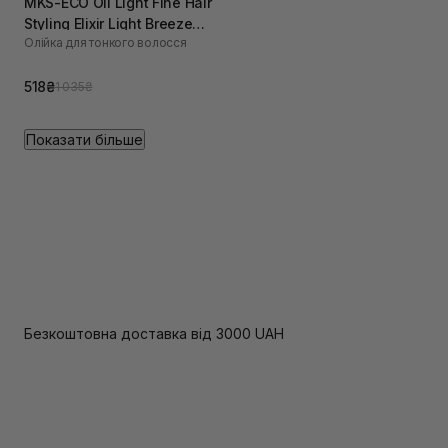
MKS-ECO Oil Light Fine Hair
Styling Elixir Light Breeze
Олійка для тонкого волосся
Scent 60 мл
518₴
1 035₴
Показати більше
Безкоштовна доставка від 3000 UAH