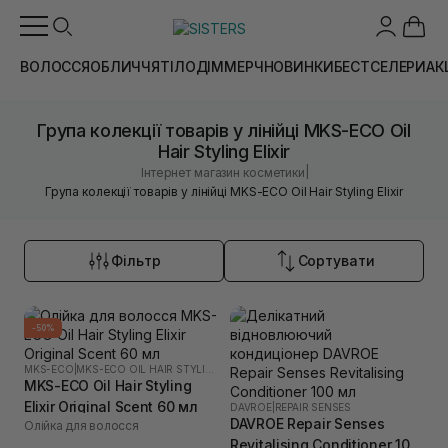
ВОЛОССЯ
ОБЛИЧЧЯ
ТІЛО
ДІМ
МЕРЧ
НОВИНКИ
БЕСТСЕЛЕРИ
АК
Група колекції товарів у лінійці MKS-ECO Oil
Hair Styling Elixir
|
Інтернет магазин косметики
Група колекції товарів у лінійці MKS-ECO Oil Hair Styling Elixir
Фільтр
Сортувати
-50%
MKS-ECO
|
MKS-ECO OIL HAIR STYLING ELIXIR
MKS-ECO Oil Hair Styling
Elixir Original Scent 60 мл
DAVROE
|
REPAIR SENSES
DAVROE Repair Senses
Олійка для волосся
Revitalising Conditioner 100