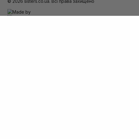
© 2026 sisters.co.ua. Всі права захищено
Зверніть увагу
Товар доступний тільки для самовивозу
Додати в кошик
Скасувати
Вхід
Телефон
*
Пароль
*
Забули пароль?