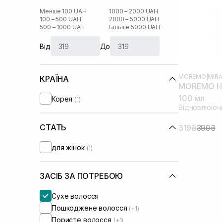
Менше 100 UAH
1000 – 2000 UAH
100 – 500 UAH
2000 – 5000 UAH
500 – 1000 UAH
Більше 5000 UAH
Від
До
MOREMO
|
MIRA
КРАЇНА
MOREMO Ha
100 мл
Корея
(1)
Відновлююч
СТАТЬ
319₴
399₴
для жінок
(1)
ЗАСІБ ЗА ПОТРЕБОЮ
Сухе волосся
Пошкоджене волосся
(+1)
Пористе волосся
(+1)