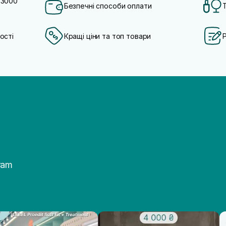
 3000
Безпечні способи оплати
ості
Кращі ціни та топ товари
ram