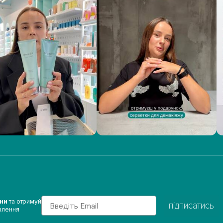
Email
ини
та отримуй
підписатись
влення