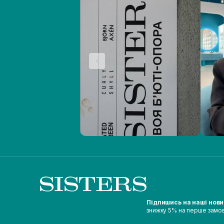
Підпишись на наші нов
знижку 5% на перше замо