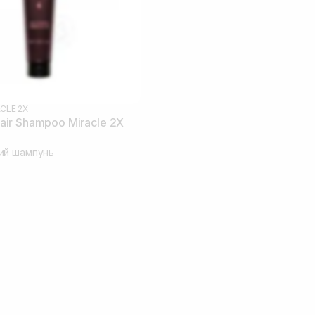
CLE 2X
ir Shampoo Miracle 2X
ий шампунь