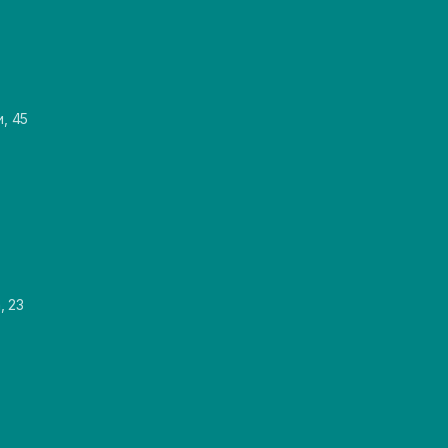
и, 45
, 23