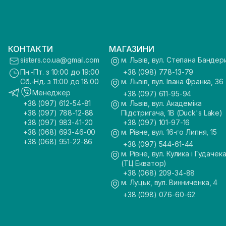
КОНТАКТИ
МАГАЗИНИ
sisters.co.ua@gmail.com
м. Львів, вул. Степана Бандер
Пн.-Пт. з 10:00 до 19:00
+38 (098) 778-13-79
Сб.-Нд. з 11:00 до 18:00
м. Львів, вул. Івана Франка, 36
Менеджер
+38 (097) 611-95-94
+38 (097) 612-54-81
м. Львів, вул. Академіка
+38 (097) 788-12-88
Підстригача, 1В (Duck's Lake)
+38 (097) 983-41-20
+38 (097) 101-97-16
+38 (068) 693-46-00
м. Рівне, вул. 16-го Липня, 15
+38 (068) 951-22-86
+38 (097) 544-61-44
м. Рівне, вул. Кулика і Гудачека
(ТЦ Екватор)
+38 (068) 209-34-88
м. Луцьк, вул. Винниченка, 4
+38 (098) 076-60-62