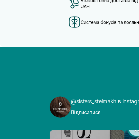
Безкоштовна доставка від
UAH
Система бонусів та лояльн
@sisters_stelmakh в Instag
Підписатися