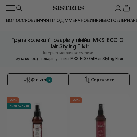
ВОЛОССЯ
ОБЛИЧЧЯ
ТІЛО
ДІМ
МЕРЧ
НОВИНКИ
БЕСТСЕЛЕРИ
АК
Група колекції товарів у лінійці MKS-ECO Oil
Hair Styling Elixir
|
Інтернет магазин косметики
Група колекції товарів у лінійці MKS-ECO Oil Hair Styling Elixir
Фільтр
Сортувати
2
-50%
-50%
ВИБІР ОКСАНИ