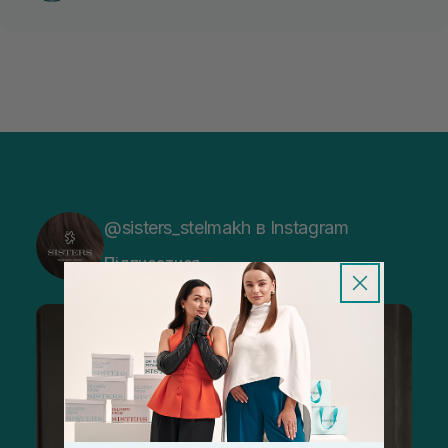
@sisters_stelmakh в Instagram
Підписатися