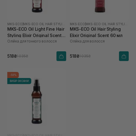
MKS-ECO
|
MKS-ECO OIL HAIR STYLING ELIXIR
MKS-ECO
|
MKS-ECO OIL HAIR STYLING ELIXIR
MKS-ECO Oil Light Fine Hair
MKS-ECO Oil Hair Styling
Styling Elixir Original Scent
Elixir Original Scent 60 мл
Олійка для тонкого волосся
Олійка для волосся
60 мл
518₴
518₴
1 035₴
1 035₴
-50%
ВИБІР ОКСАНИ
MKS-ECO
|
MKS-ECO OIL HAIR STYLING ELIXIR