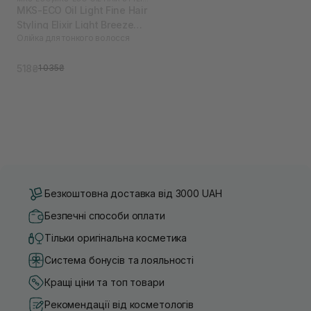
MKS-ECO Oil Light Fine Hair
Styling Elixir Light Breeze
Олійка для тонкого волосся
Scent 60 мл
518₴
1 035₴
Безкоштовна доставка від 3000 UAH
Безпечні способи оплати
Тільки оригінальна косметика
Система бонусів та лояльності
Кращі ціни та топ товари
Рекомендації від косметологів