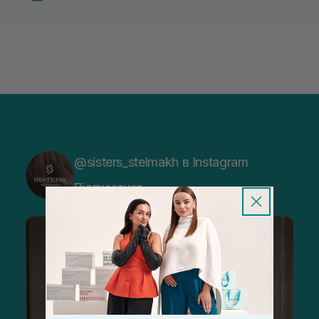
@sisters_stelmakh в Instagram
Підписатися