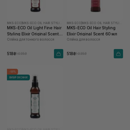
MKS-ECO
|
MKS-ECO OIL HAIR STYLING ELIXIR
MKS-ECO
|
MKS-ECO OIL HAIR STYLING ELIXIR
MKS-ECO Oil Light Fine Hair
MKS-ECO Oil Hair Styling
Styling Elixir Original Scent
Elixir Original Scent 60 мл
Олійка для тонкого волосся
Олійка для волосся
60 мл
518₴
518₴
1 035₴
1 035₴
-50%
ВИБІР ОКСАНИ
MKS-ECO
|
MKS-ECO OIL HAIR STYLING ELIXIR