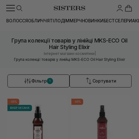
ВОЛОССЯ
ОБЛИЧЧЯ
ТІЛО
ДІМ
МЕРЧ
НОВИНКИ
БЕСТСЕЛЕРИ
АК
Група колекції товарів у лінійці MKS-ECO Oil
Hair Styling Elixir
|
Інтернет магазин косметики
Група колекції товарів у лінійці MKS-ECO Oil Hair Styling Elixir
Фільтр
Сортувати
1
-50%
-50%
ВИБІР ОКСАНИ