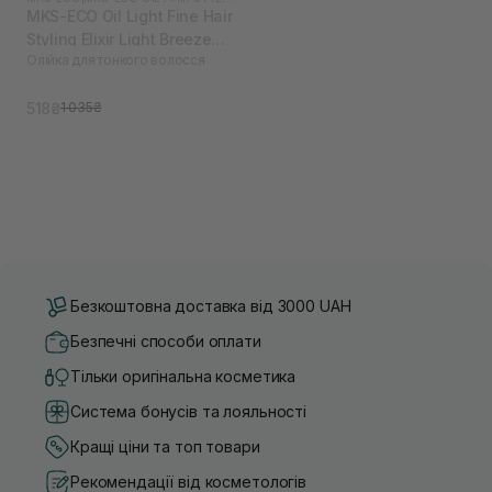
MKS-ECO Oil Light Fine Hair
Styling Elixir Light Breeze
Олійка для тонкого волосся
Scent 60 мл
518₴
1 035₴
Безкоштовна доставка від 3000 UAH
Безпечні способи оплати
Тільки оригінальна косметика
Система бонусів та лояльності
Кращі ціни та топ товари
Рекомендації від косметологів