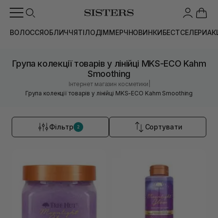
ВОЛОССЯ
ОБЛИЧЧЯ
ТІЛО
ДІМ
МЕРЧ
НОВИНКИ
БЕСТСЕЛЕРИ
АК
Група колекції товарів у лінійці MKS-ECO Kahm
Smoothing
|
Інтернет магазин косметики
Група колекції товарів у лінійці MKS-ECO Kahm Smoothing
Фільтр
Сортувати
2