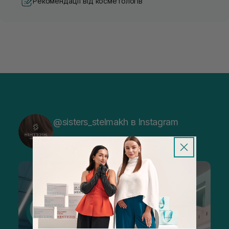
Рекомендації від косметологів
@sisters_stelmakh в Instagram
Підписатися