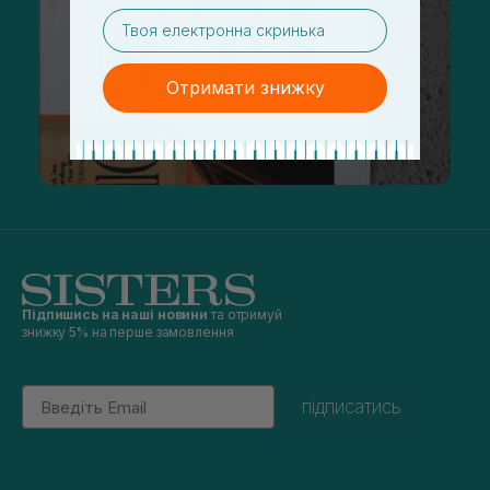
email
Отримати знижку
Підпишись на наші новини
та отримуй
знижку 5% на перше замовлення
Email
підписатись