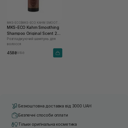
MKS-ECO
|
MKS-ECO KAHM SMOOTHING
MKS-ECO Kahm Smoothing
Shampoo Original Scent 296
Розгладжуючий шампунь для
мл
волосся
458₴
915₴
Безкоштовна доставка від 3000 UAH
Безпечні способи оплати
Тільки оригінальна косметика