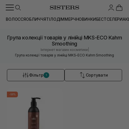
ВОЛОССЯ
ОБЛИЧЧЯ
ТІЛО
ДІМ
МЕРЧ
НОВИНКИ
БЕСТСЕЛЕРИ
АК
Група колекції товарів у лінійці MKS-ECO Kahm
Smoothing
|
Інтернет магазин косметики
Група колекції товарів у лінійці MKS-ECO Kahm Smoothing
Фільтр
Сортувати
1
-50%