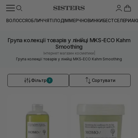
ВОЛОССЯ
ОБЛИЧЧЯ
ТІЛО
ДІМ
МЕРЧ
НОВИНКИ
БЕСТСЕЛЕРИ
АК
Група колекції товарів у лінійці MKS-ECO Kahm
Smoothing
|
Інтернет магазин косметики
Група колекції товарів у лінійці MKS-ECO Kahm Smoothing
Фільтр
Сортувати
2