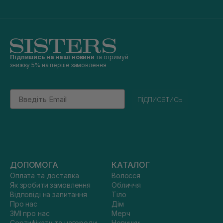
Підпишись на наші новини
та отримуй
знижку 5% на перше замовлення
Email
підписатись
ДОПОМОГА
КАТАЛОГ
Оплата та доставка
Волосся
Як зробити замовлення
Обличчя
Відповіді на запитання
Тіло
Про нас
Дім
ЗМІ про нас
Мерч
Сертифікати та нагороди
Новинки