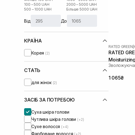
100 – 500 UAH
2000 – 5000 UAH
500 – 1000 UAH
Більше 5000 UAH
Від
До
КРАЇНА
RATED GREEN
|
RATED GREE
Корея
(2)
Moisturizin
Зволожуюча 
СТАТЬ
1 065₴
для жінок
(2)
ЗАСІБ ЗА ПОТРЕБОЮ
Суха шкіра голови
Чутлива шкіра голови
(+2)
Сухе волосся
(+4)
Фарбоване волосся
(+2)