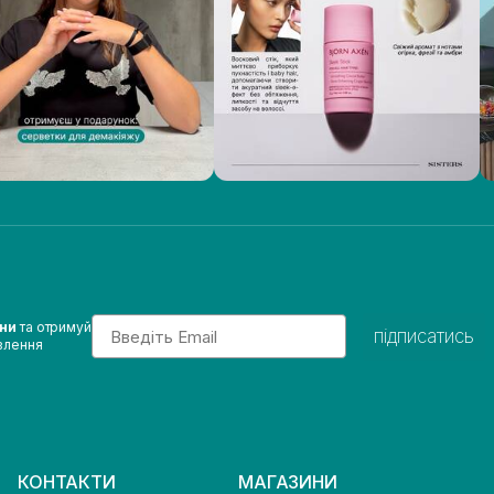
Email
ини
та отримуй
підписатись
влення
КОНТАКТИ
МАГАЗИНИ