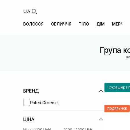
UA
ВОЛОССЯ
ОБЛИЧЧЯ
ТІЛО
ДІМ
МЕРЧ
Група ко
Ін
Суха шкіра 
БРЕНД
Rated Green
(2)
ПОДАРУНОК
ЦІНА
Менше 100 UAH
1000 – 2000 UAH