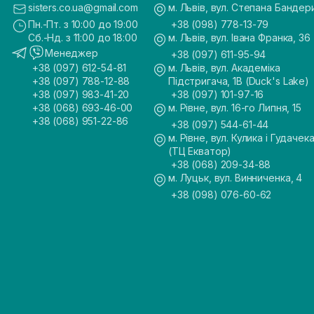
sisters.co.ua@gmail.com
м. Львів, вул. Степана Бандер
Пн.-Пт. з 10:00 до 19:00
+38 (098) 778-13-79
Сб.-Нд. з 11:00 до 18:00
м. Львів, вул. Івана Франка, 36
Менеджер
+38 (097) 611-95-94
+38 (097) 612-54-81
м. Львів, вул. Академіка
+38 (097) 788-12-88
Підстригача, 1В (Duck's Lake)
+38 (097) 983-41-20
+38 (097) 101-97-16
+38 (068) 693-46-00
м. Рівне, вул. 16-го Липня, 15
+38 (068) 951-22-86
+38 (097) 544-61-44
м. Рівне, вул. Кулика і Гудачека
(ТЦ Екватор)
+38 (068) 209-34-88
м. Луцьк, вул. Винниченка, 4
+38 (098) 076-60-62