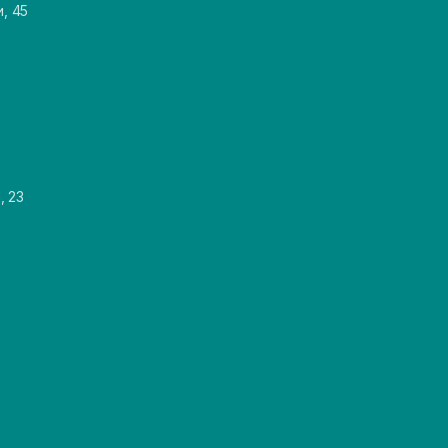
и, 45
, 23