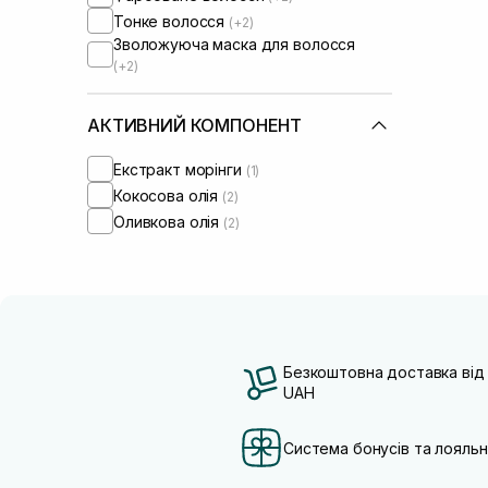
Тонке волосся
(+2)
Зволожуюча маска для волосся
(+2)
АКТИВНИЙ КОМПОНЕНТ
Екстракт морінги
(1)
Кокосова олія
(2)
Оливкова олія
(2)
Безкоштовна доставка від
UAH
Система бонусів та лояльн