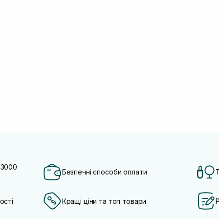
 3000
Безпечні способи оплати
ості
Кращі ціни та топ товари