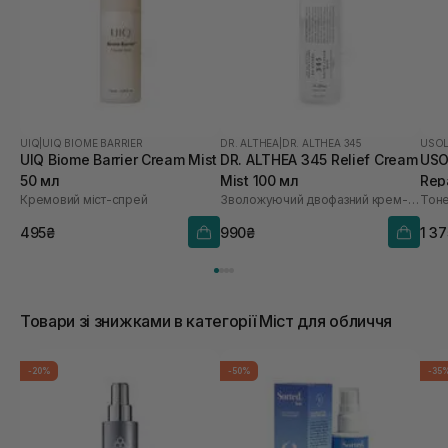
UIQ
|
UIQ BIOME BARRIER
DR. ALTHEA
|
DR. ALTHEA 345
USO
UIQ Biome Barrier Cream Mist
DR. ALTHEA 345 Relief Cream
USO
50 мл
Mist 100 мл
Repa
Кремовий міст-спрей
Зволожуючий двофазний крем-спрей для обличчя
495₴
990₴
1 3
Товари зі знижками в категорії Міст для обличчя
-20%
-50%
-35