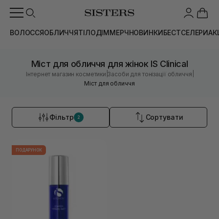
ВОЛОССЯ
ОБЛИЧЧЯ
ТІЛО
ДІМ
МЕРЧ
НОВИНКИ
БЕСТСЕЛЕРИ
АК
Міст для обличчя для жінок IS Clinical
|
|
Інтернет магазин косметики
Засоби для тонізації обличчя
Міст для обличчя
Фільтр
Сортувати
2
ПОДАРУНОК