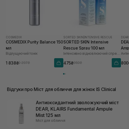
COSMEDIX
SORTED SKIN
|
INTENSIVE RESCUE
DEAR
COSMEDIX Purity Balance 150
SORTED SKIN Intensive
DEA
мл
Rescue Spray 100 мл
Amp
Відлущуючий тонік
Інтенсивно відновлюючий спрей для шкіри
1 838₴
475₴
800
2 297₴
950₴
Відгуки про Міст для обличчя для жінок IS Clinical
Антиоксидантний зволожуючий міст
DEAR, KLAIRS Fundamental Ampule
Mist 125 мл
Міст для обличчя