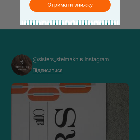
Отримати знижку
@sisters_stelmakh в Instagram
Підписатися