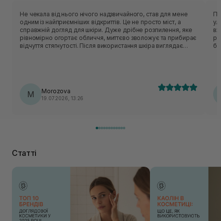
Не чекала від нього нічого надзвичайного, став для мене
Пр
одним із найприємніших відкриттів. Це не просто міст, а
ул
справжній догляд для шкіри. Дуже дрібне розпилення, яке
вж
рівномірно огортає обличчя, миттєво зволожує та прибирає
ро
відчуття стягнутості. Після використання шкіра виглядає
ба
свіжою, доглянутою та має красиве природне сяйво без
Чи
жирності. Дуже подобається, що його можна
Wi
використовувати і після вмивання, і протягом дня, коли
хочеться освіжити обличчя.
Morozova
M
19.07.2026, 13:26
Статті