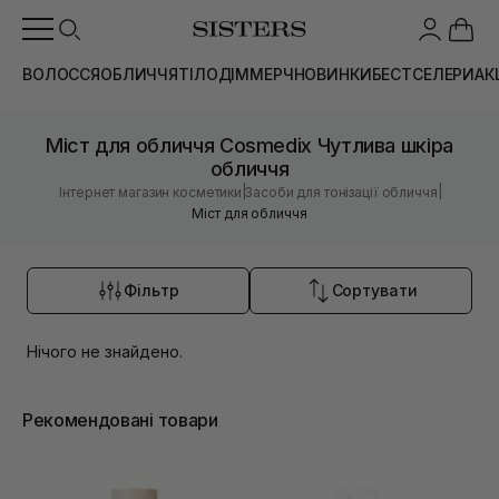
ВОЛОССЯ
ОБЛИЧЧЯ
ТІЛО
ДІМ
МЕРЧ
НОВИНКИ
БЕСТСЕЛЕРИ
АК
Міст для обличчя Cosmedix Чутлива шкіра
обличчя
|
|
Інтернет магазин косметики
Засоби для тонізації обличчя
Міст для обличчя
Фільтр
Сортувати
Нічого не знайдено.
Рекомендовані товари