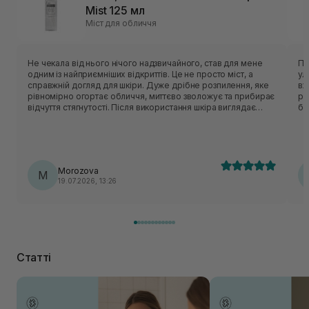
Mist 125 мл
Міст для обличчя
Не чекала від нього нічого надзвичайного, став для мене
Пр
одним із найприємніших відкриттів. Це не просто міст, а
ул
справжній догляд для шкіри. Дуже дрібне розпилення, яке
вж
рівномірно огортає обличчя, миттєво зволожує та прибирає
ро
відчуття стягнутості. Після використання шкіра виглядає
ба
свіжою, доглянутою та має красиве природне сяйво без
Чи
жирності. Дуже подобається, що його можна
Wi
використовувати і після вмивання, і протягом дня, коли
хочеться освіжити обличчя.
Morozova
M
19.07.2026, 13:26
Статті