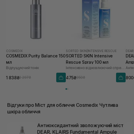
COSMEDIX
SORTED SKIN
|
INTENSIVE RESCUE
DEAR
COSMEDIX Purity Balance 150
SORTED SKIN Intensive
DEA
мл
Rescue Spray 100 мл
Amp
Відлущуючий тонік
Інтенсивно відновлюючий спрей для шкіри
1 838₴
475₴
800
2 297₴
950₴
Відгуки про Міст для обличчя Cosmedix Чутлива
шкіра обличчя
Антиоксидантний зволожуючий міст
DEAR, KLAIRS Fundamental Ampule