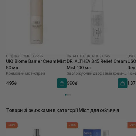
UIQ
|
UIQ BIOME BARRIER
DR. ALTHEA
|
DR. ALTHEA 345
USO
UIQ Biome Barrier Cream Mist
DR. ALTHEA 345 Relief Cream
USO
50 мл
Mist 100 мл
Repa
Кремовий міст-спрей
Зволожуючий двофазний крем-спрей для обличчя
495₴
990₴
1 3
Товари зі знижками в категорії Міст для обличчя
-20%
-50%
-35