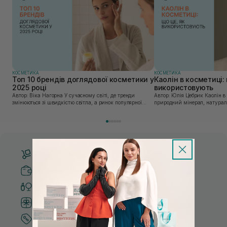
КОСМЕТИКА
КОСМЕТИКА
Топ 10 брендів доглядової косметики у
Каолін в косметиці: 
2025 році
використовують
Автор: Віка Нагорна У сучасному світі, де тренди
Автор: Юлія Цебрик Каолін в косметології – це
змінюються зі швидкістю світла, а ринок популярної
природний мінерал, натураль
косметики переповнений новими пропозиціями, вибір
безліч переваг для шкіри обл
засобу для себе стає справжнім викликом. 2025 р...
завдяки великій кількості ко
Безкоштовна доставка від 3000 UAH
Безпечні способи оплати
Тільки оригінальна косметика
Система бонусів та лояльності
Кращі ціни та топ товари