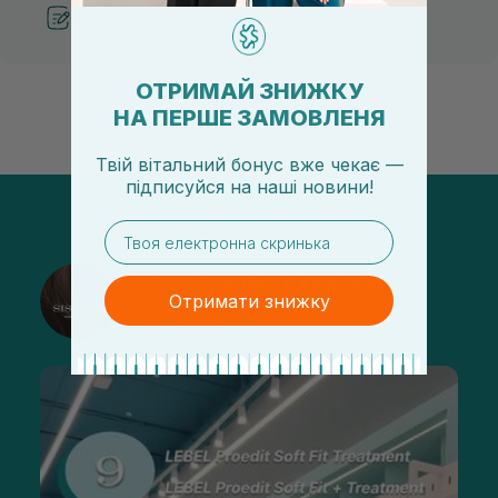
Рекомендації від косметологів
ОТРИМАЙ ЗНИЖКУ
НА ПЕРШЕ ЗАМОВЛЕНЯ
Твій вітальний бонус вже чекає —
підписуйся
на
наші новини!
email
@sisters_stelmakh в Instagram
Отримати знижку
Підписатися