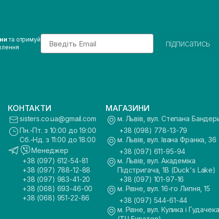
Email
ини
та отримуй
підписатись
влення
КОНТАКТИ
МАГАЗИНИ
sisters.co.ua@gmail.com
м. Львів, вул. Степана Бандер
Пн.-Пт. з 10:00 до 19:00
+38 (098) 778-13-79
Сб.-Нд. з 11:00 до 18:00
м. Львів, вул. Івана Франка, 36
Менеджер
+38 (097) 611-95-94
+38 (097) 612-54-81
м. Львів, вул. Академіка
+38 (097) 788-12-88
Підстригача, 1В (Duck's Lake)
+38 (097) 983-41-20
+38 (097) 101-97-16
+38 (068) 693-46-00
м. Рівне, вул. 16-го Липня, 15
+38 (068) 951-22-86
+38 (097) 544-61-44
м. Рівне, вул. Кулика і Гудачека
(ТЦ Екватор)