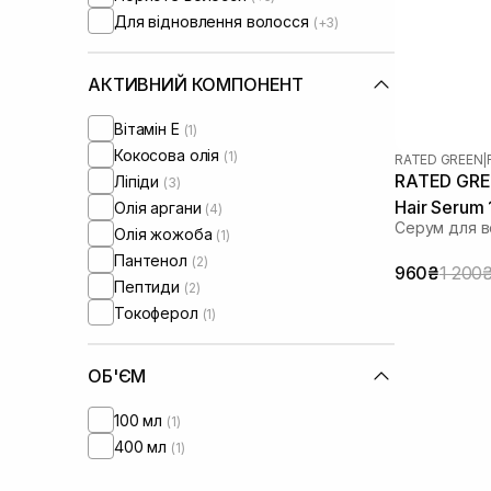
Для відновлення волосся
(+3)
АКТИВНИЙ КОМПОНЕНТ
Вітамін Е
(1)
Кокосова олія
(1)
RATED GREEN
|
RATED GREE
Ліпіди
(3)
Hair Serum
Олія аргани
(4)
Серум для в
Олія жожоба
(1)
Пантенол
(2)
960₴
1 200
Пептиди
(2)
Токоферол
(1)
ОБ'ЄМ
100 мл
(1)
400 мл
(1)