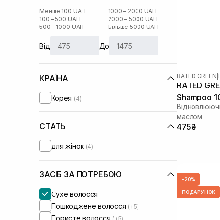
Менше 100 UAH
1000 – 2000 UAH
100 – 500 UAH
2000 – 5000 UAH
500 – 1000 UAH
Більше 5000 UAH
Від
До
RATED GREEN
|
КРАЇНА
RATED GREE
Shampoo 1
Корея
(4)
Відновлюючи
маслом
СТАТЬ
475₴
для жінок
(4)
ЗАСІБ ЗА ПОТРЕБОЮ
-20%
ПОДАРУНОК
Сухе волосся
Пошкоджене волосся
(+5)
Пористе волосся
(+5)