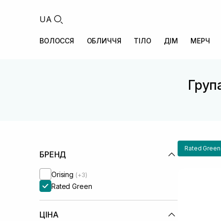
UA
ВОЛОССЯ
ОБЛИЧЧЯ
ТІЛО
ДІМ
МЕРЧ
Група
Rated Green
БРЕНД
Orising
(+3)
Rated Green
ЦІНА