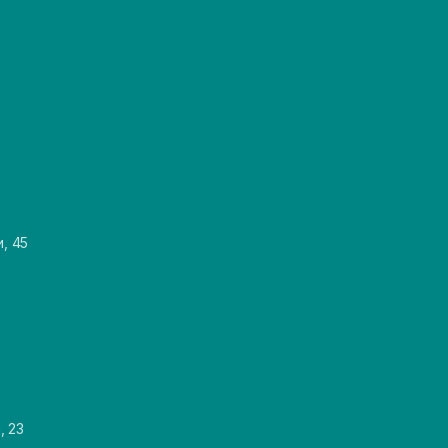
и, 45
, 23