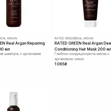
REAL ARGAN
RATED GREEN
|
REAL ARGAN
N Real Argan Repairing
RATED GREEN Real Argan De
00 мл
Conditioning Hair Mask 200 м
й шампунь з аргановим
Глибоко кондиціонуюча маска з
аргановою олією
1 065₴