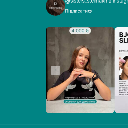
@sisters_stelmakh в Instag
Підписатися