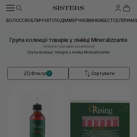
ВОЛОССЯ
ОБЛИЧЧЯ
ТІЛО
ДІМ
МЕРЧ
НОВИНКИ
БЕСТСЕЛЕРИ
АК
Група колекції товарів у лінійці Mineralizzante
|
Інтернет магазин косметики
Група колекції товарів у лінійці Mineralizzante
Фільтр
Сортувати
2