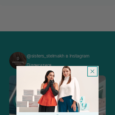
@sisters_stelmakh в Instagram
Підписатися