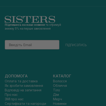
Підпишись на наші новини
та отримуй
знижку 5% на перше замовлення
Email
підписатись
ДОПОМОГА
КАТАЛОГ
Оплата та доставка
Волосся
Як зробити замовлення
Обличчя
Відповіді на запитання
Тіло
Про нас
Дім
ЗМІ про нас
Мерч
Сертифікати та нагороди
Новинки