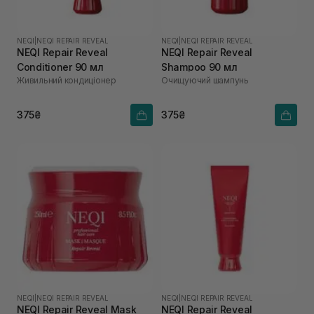
NEQI
|
NEQI REPAIR REVEAL
NEQI
|
NEQI REPAIR REVEAL
NEQI Repair Reveal
NEQI Repair Reveal
Conditioner 90 мл
Shampoo 90 мл
Живильний кондиціонер
Очищуючий шампунь
375₴
375₴
NEQI
|
NEQI REPAIR REVEAL
NEQI
|
NEQI REPAIR REVEAL
NEQI Repair Reveal Mask
NEQI Repair Reveal