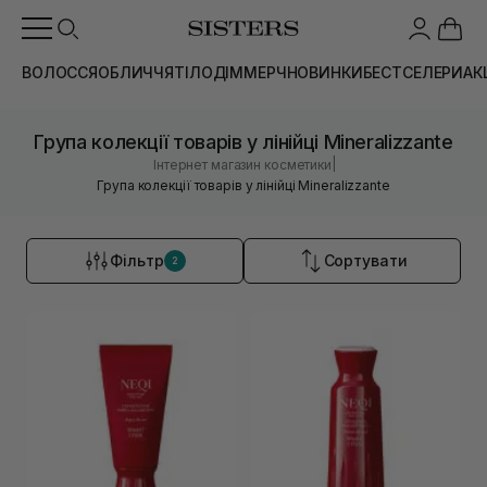
ВОЛОССЯ
ОБЛИЧЧЯ
ТІЛО
ДІМ
МЕРЧ
НОВИНКИ
БЕСТСЕЛЕРИ
АК
Група колекції товарів у лінійці Mineralizzante
|
Інтернет магазин косметики
Група колекції товарів у лінійці Mineralizzante
Фільтр
Сортувати
2