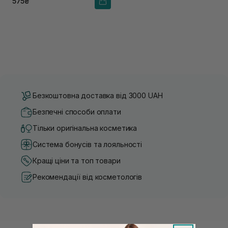
575₴
Безкоштовна доставка від 3000 UAH
Безпечні способи оплати
Тільки оригінальна косметика
Система бонусів та лояльності
Кращі ціни та топ товари
Рекомендації від косметологів