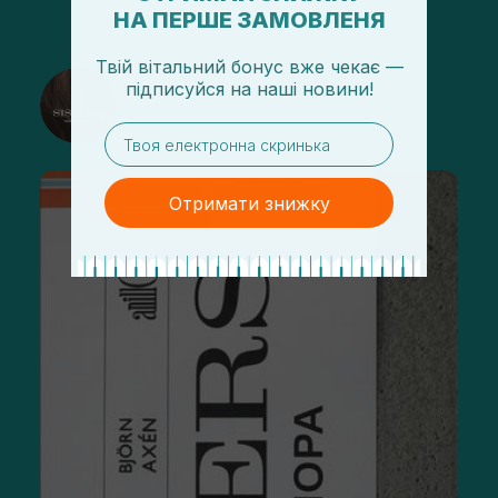
НА ПЕРШЕ ЗАМОВЛЕНЯ
Твій вітальний бонус вже чекає —
@sisters_stelmakh в Instagram
підписуйся
на
наші новини!
Підписатися
email
Отримати знижку