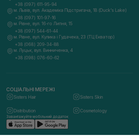
+38 (097) 611-95-94
м. Львів, вул. Академіка Підстригача, 1В (Duck's Lake)
+38 (097) 101-97-16
м. Рівне, вул. 16-го Липня, 15
+38 (097) 544-61-44
м. Рівне, вул. Кулика і Гудачека, 23 (ТЦ Екватор)
+38 (068) 209-34-88
м. Луцьк, вул. Винниченка, 4
+38 (098) 076-60-62
СОЦІАЛЬНІ МЕРЕЖІ
Sisters Hair
Sisters Skin
Distribution
Cosmetology
Завантажуйте мобільний додаток