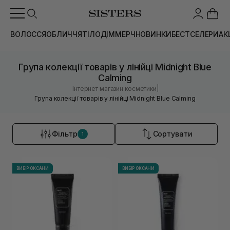
ВОЛОССЯ
ОБЛИЧЧЯ
ТІЛО
ДІМ
МЕРЧ
НОВИНКИ
БЕСТСЕЛЕРИ
АК
Група колекції товарів у лінійці Midnight Blue
Calming
|
Інтернет магазин косметики
Група колекції товарів у лінійці Midnight Blue Calming
Фільтр
Сортувати
1
ВИБІР ОКСАНИ
ВИБІР ОКСАНИ