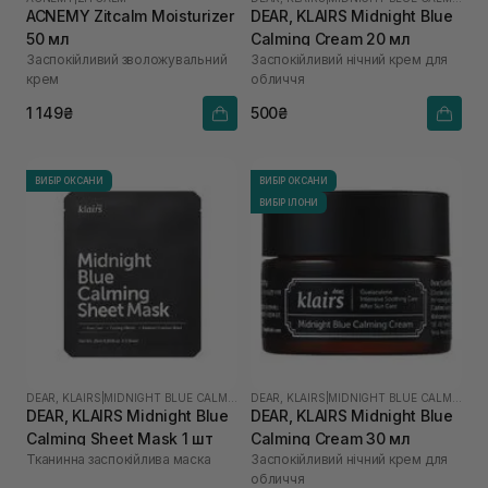
ACNEMY Zitcalm Moisturizer
DEAR, KLAIRS Midnight Blue
50 мл
Calming Cream 20 мл
Заспокійливий зволожувальний
Заспокійливий нічний крем для
крем
обличчя
1 149₴
500₴
ВИБІР ОКСАНИ
ВИБІР ОКСАНИ
ВИБІР ІЛОНИ
DEAR, KLAIRS
|
MIDNIGHT BLUE CALMING
DEAR, KLAIRS
|
MIDNIGHT BLUE CALMING
DEAR, KLAIRS Midnight Blue
DEAR, KLAIRS Midnight Blue
Calming Sheet Mask 1 шт
Calming Cream 30 мл
Тканинна заспокійлива маска
Заспокійливий нічний крем для
обличчя