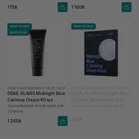
175₴
1 160₴
ВИБІР ОКСАНИ
ВИБІР ОКСАНИ
ВИБІР ІЛОНИ
DEAR, KLAIRS
|
MIDNIGHT BLUE CALMING
DEAR, KLAIRS
|
MIDNIGHT BLUE CALMING
DEAR, KLAIRS Midnight Blue
DEAR, KLAIRS Midnight Blue
Calming Cream 60 мл
Calming Sheet Mask 5 шт
Заспокійливий нічний крем для
Тканинна заспокійлива маска
обличчя
835₴
1 265₴