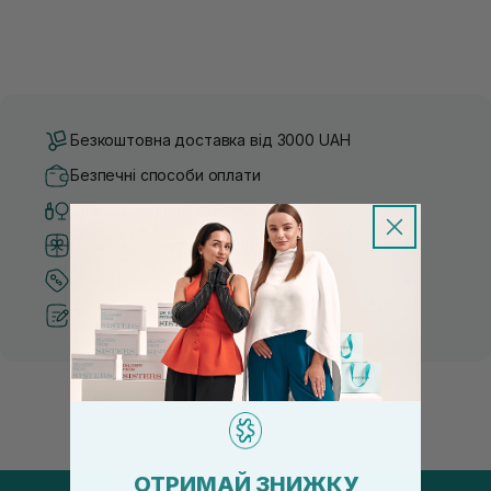
Безкоштовна доставка від 3000 UAH
Безпечні способи оплати
Тільки оригінальна косметика
Система бонусів та лояльності
Кращі ціни та топ товари
Рекомендації від косметологів
ОТРИМАЙ ЗНИЖКУ