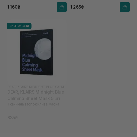
1 160₴
1 265₴
ВИБІР ОКСАНИ
DEAR, KLAIRS
|
MIDNIGHT BLUE CALMING
DEAR, KLAIRS Midnight Blue
Calming Sheet Mask 5 шт
Тканинна заспокійлива маска
835₴