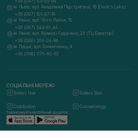
+38 (097) 611-95-94
м. Львів, вул. Академіка Підстригача, 1В (Duck's Lake)
+38 (097) 101-97-16
м. Рівне, вул. 16-го Липня, 15
+38 (097) 544-61-44
м. Рівне, вул. Кулика і Гудачека, 23 (ТЦ Екватор)
+38 (068) 209-34-88
м. Луцьк, вул. Винниченка, 4
+38 (098) 076-60-62
СОЦІАЛЬНІ МЕРЕЖІ
Sisters Hair
Sisters Skin
Distribution
Cosmetology
Завантажуйте мобільний додаток