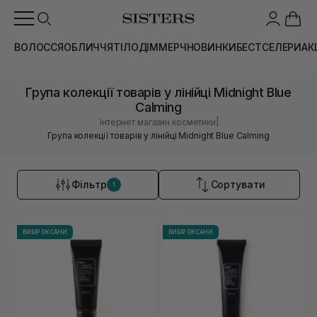
ВОЛОССЯ
ОБЛИЧЧЯ
ТІЛО
ДІМ
МЕРЧ
НОВИНКИ
БЕСТСЕЛЕРИ
АК
Група колекції товарів у лінійці Midnight Blue
Calming
|
Інтернет магазин косметики
Група колекції товарів у лінійці Midnight Blue Calming
Фільтр
Сортувати
1
ВИБІР ОКСАНИ
ВИБІР ОКСАНИ