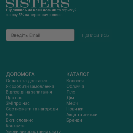
Підпишись на наші новини
та отримуй
знижку 5% на перше замовлення
Email
підписатись
ДОПОМОГА
КАТАЛОГ
Оплата та доставка
Волосся
Як зробити замовлення
Обличчя
Відповіді на запитання
Тіло
Про нас
Дім
ЗМІ про нас
Мерч
Сертифікати та нагороди
Новинки
Блог
Акції та знижки
Бюті словник
Бренди
Контакти
Умови використання сайту