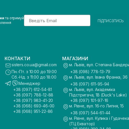
Email
ини
та отримуй
підписатись
влення
КОНТАКТИ
МАГАЗИНИ
sisters.co.ua@gmail.com
м. Львів, вул. Степана Бандер
Пн.-Пт. з 10:00 до 19:00
+38 (098) 778-13-79
Сб.-Нд. з 11:00 до 18:00
м. Львів, вул. Івана Франка, 36
Менеджер
+38 (097) 611-95-94
+38 (097) 612-54-81
м. Львів, вул. Академіка
+38 (097) 788-12-88
Підстригача, 1В (Duck's Lake)
+38 (097) 983-41-20
+38 (097) 101-97-16
+38 (068) 693-46-00
м. Рівне, вул. 16-го Липня, 15
+38 (068) 951-22-86
+38 (097) 544-61-44
м. Рівне, вул. Кулика і Гудачека
(ТЦ Екватор)