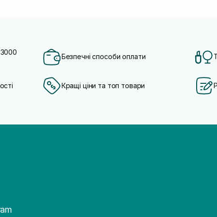
 3000
Безпечні способи оплати
ості
Кращі ціни та топ товари
ram