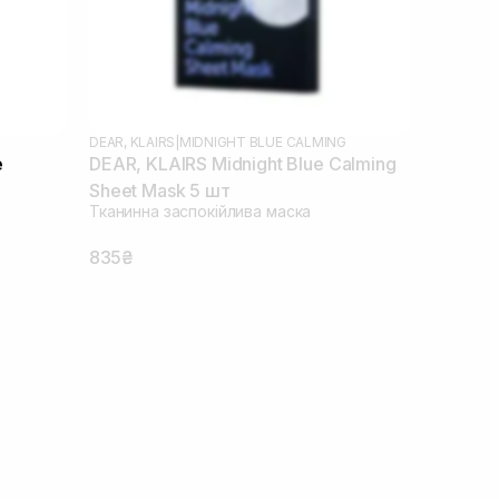
DEAR, KLAIRS
|
MIDNIGHT BLUE CALMING
e
DEAR, KLAIRS Midnight Blue Calming
Sheet Mask 5 шт
Тканинна заспокійлива маска
835₴