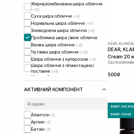
Жирна/комбінована шкіра обличчя
(+12)
Суха шкіра обличчя
(+3)
Нормальна шкіра обличчя
(+11)
Зневоднена шкіра обличчя
(+6)
Проблемна шкіра /акне обличчя
DEAR, KLAIRS
|
Вікова шкіра обличчя
(+6)
DEAR, KLAI
Чутлива шкіра обличчя
(+12)
Cream 20 
Шкіра обличчя з куперозом
(+9)
Заспокійлив
Шкіра обличчя з пігментацією/
постакне
(+9)
500₴
Шкіра обличчя з розширеними
порами
(+7)
Шкіра обличчя з порушеним
АКТИВНИЙ КОМПОНЕНТ
барʼєром
(+7)
Шкіра обличчя з порушеним
мікробіомом
(+7)
ВИБІР ОКСАН
Сироватки від постакне
(+1)
Алантоїн
ВИБІР ІЛОНИ
(2)
Аргінін
(3)
Бетаїн
(3)