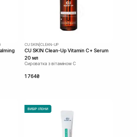
G
CU SKIN
|
CLEAN-UP
alming
CU SKIN Clean-Up Vitamin C+ Serum
20 мл
Сироватка з вітаміном С
1 764₴
ВИБІР ІЛОНИ