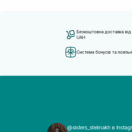
Безкоштовна доставка від
UAH
Система бонусів та лояльн
@sisters_stelmakh в Instag