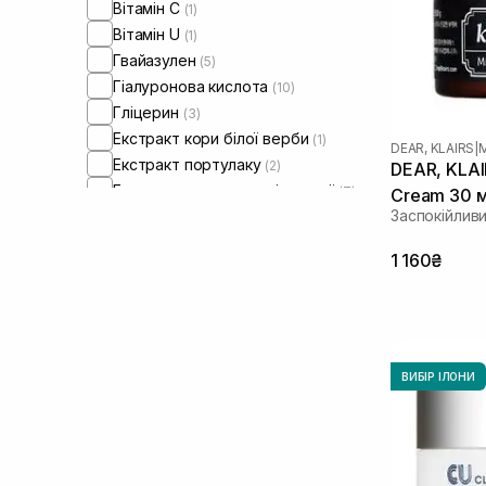
Вітамін C
(1)
Вітамін U
(1)
Гвайазулен
(5)
Гіалуронова кислота
(10)
Гліцерин
(3)
Екстракт кори білої верби
(1)
DEAR, KLAIRS
|
Екстракт портулаку
(2)
DEAR, KLAI
Екстракт центелли азіатської
(7)
Cream 30 
Заспокійлив
Екстракт хаутуніі
(1)
Кераміди
(6)
1 160₴
Лізат біфідобактерій
(1)
Мадекасосид
(1)
Ніацинамід
(3)
Пантенол
(1)
Пептиди
(3)
ВИБІР ІЛОНИ
Пробіотики
(1)
Саліцилова кислота
(1)
Токоферол
(1)
Ферулова кислота
(1)