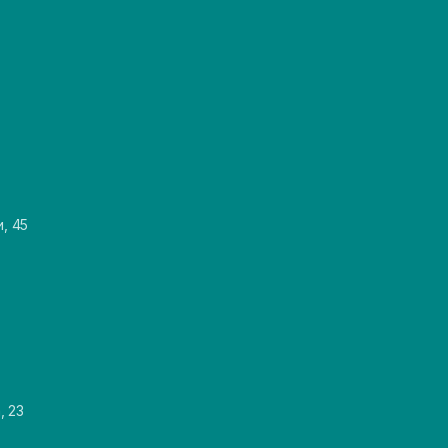
и, 45
, 23