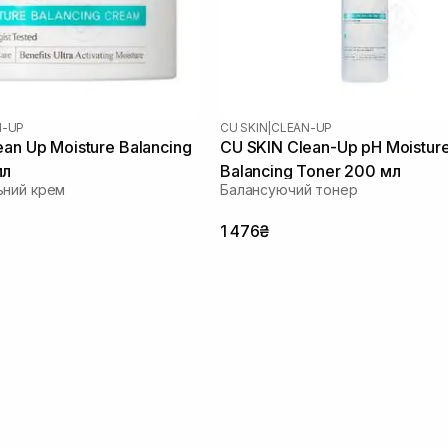
N-UP
CU SKIN
|
CLEAN-UP
an Up Moisture Balancing
CU SKIN Clean-Up pH Moistur
мл
Balancing Toner 200 мл
ьний крем
Балансуючий тонер
1 476₴