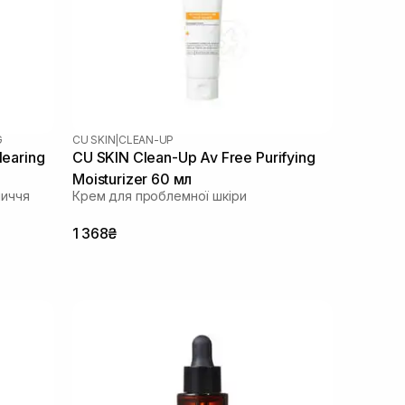
G
CU SKIN
|
CLEAN-UP
learing
CU SKIN Clean-Up Av Free Purifying
Moisturizer 60 мл
личчя
Крем для проблемної шкіри
1 368₴