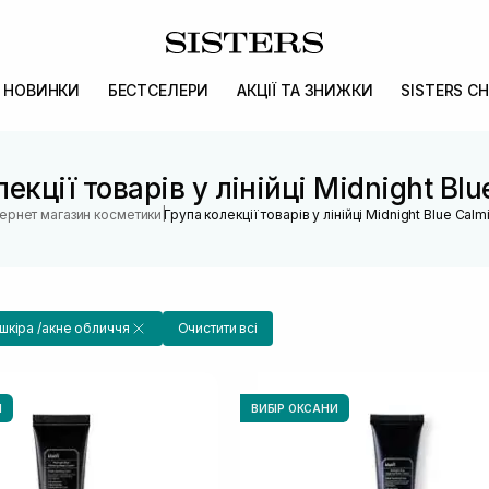
НОВИНКИ
БЕСТСЕЛЕРИ
АКЦІЇ ТА ЗНИЖКИ
SISTERS CH
екції товарів у лінійці Midnight Bl
|
тернет магазин косметики
Група колекції товарів у лінійці Midnight Blue Calm
кіра /акне обличчя
Очистити всі
И
ВИБІР ОКСАНИ