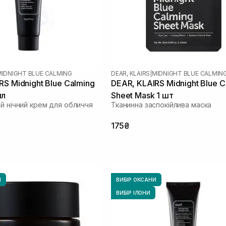
MIDNIGHT BLUE CALMING
DEAR, KLAIRS
|
MIDNIGHT BLUE CALMIN
RS Midnight Blue Calming
DEAR, KLAIRS Midnight Blue C
мл
Sheet Mask 1 шт
ий нічний крем для обличчя
Тканинна заспокійлива маска
175₴
И
ВИБІР ОКСАНИ
ВИБІР ІЛОНИ