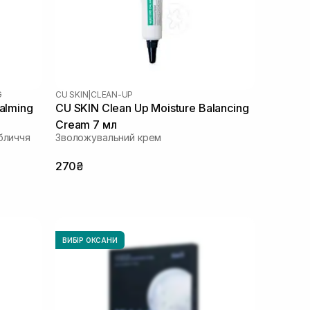
G
CU SKIN
|
CLEAN-UP
alming
CU SKIN Clean Up Moisture Balancing
Cream 7 мл
бличчя
Зволожувальний крем
270₴
ВИБІР ОКСАНИ