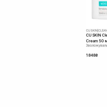
Цинк
(1)
CU SKIN
|
CLEA
CU SKIN Cle
Cream 50 
Зволожувал
1 848₴