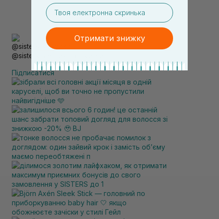
email
Отримати знижку
@sisters_stelmakh в Instagram
Підписатися