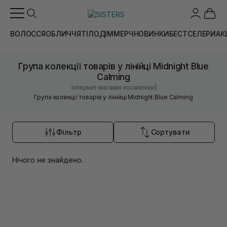
ВОЛОССЯ
ОБЛИЧЧЯ
ТІЛО
ДІМ
МЕРЧ
НОВИНКИ
БЕСТСЕЛЕРИ
АК
Група колекції товарів у лінійці Midnight Blue
Calming
|
Інтернет магазин косметики
Група колекції товарів у лінійці Midnight Blue Calming
Фільтр
Сортувати
Нічого не знайдено.