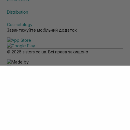
Distribution
Cosmetology
Завантажуйте мобільний додаток
© 2026 sisters.co.ua. Всі права захищено
Зверніть увагу
Товар доступний тільки для самовивозу
Додати в кошик
Скасувати
Вхід