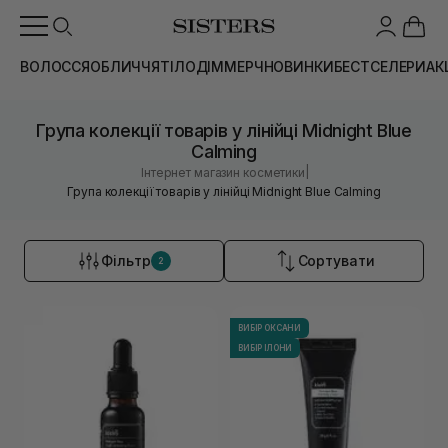
ВОЛОССЯ
ОБЛИЧЧЯ
ТІЛО
ДІМ
МЕРЧ
НОВИНКИ
БЕСТСЕЛЕРИ
АК
Група колекції товарів у лінійці Midnight Blue
Calming
|
Інтернет магазин косметики
Група колекції товарів у лінійці Midnight Blue Calming
Фільтр
Сортувати
2
ВИБІР ОКСАНИ
ВИБІР ІЛОНИ