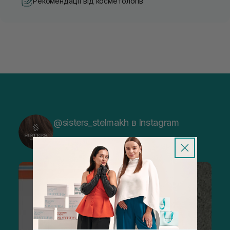
Рекомендації від косметологів
@sisters_stelmakh в Instagram
Підписатися