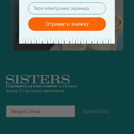
email
Отримати знижку
Підпишись на наші новини
та отримуй
знижку 5% на перше замовлення
Email
підписатись