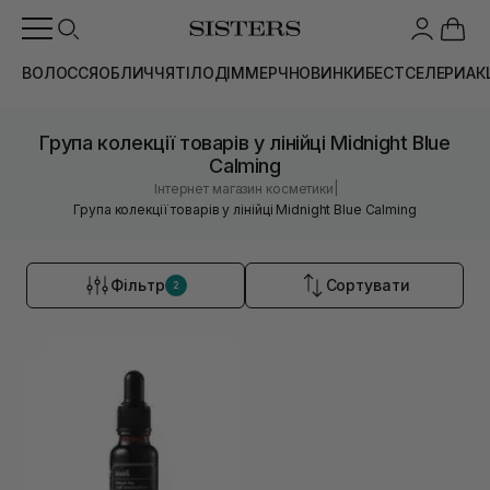
ВОЛОССЯ
ОБЛИЧЧЯ
ТІЛО
ДІМ
МЕРЧ
НОВИНКИ
БЕСТСЕЛЕРИ
АК
Група колекції товарів у лінійці Midnight Blue
Calming
|
Інтернет магазин косметики
Група колекції товарів у лінійці Midnight Blue Calming
Фільтр
Сортувати
2