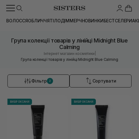
ВОЛОССЯ
ОБЛИЧЧЯ
ТІЛО
ДІМ
МЕРЧ
НОВИНКИ
БЕСТСЕЛЕРИ
АК
Група колекції товарів у лінійці Midnight Blue
Calming
|
Інтернет магазин косметики
Група колекції товарів у лінійці Midnight Blue Calming
Фільтр
Сортувати
2
ВИБІР ОКСАНИ
ВИБІР ОКСАНИ