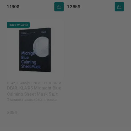
1 160₴
1 265₴
ВИБІР ОКСАНИ
DEAR, KLAIRS
|
MIDNIGHT BLUE CALMING
DEAR, KLAIRS Midnight Blue
Calming Sheet Mask 5 шт
Тканинна заспокійлива маска
835₴