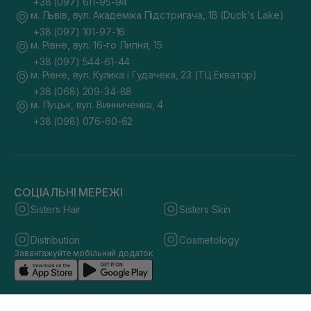
+38 (097) 611-95-94
м. Львів, вул. Академіка Підстригача, 1В (Duck's Lake)
+38 (097) 101-97-16
м. Рівне, вул. 16-го Липня, 15
+38 (097) 544-61-44
м. Рівне, вул. Кулика і Гудачека, 23 (ТЦ Екватор)
+38 (068) 209-34-88
м. Луцьк, вул. Винниченка, 4
+38 (098) 076-60-62
СОЦІАЛЬНІ МЕРЕЖІ
Sisters Hair
Sisters Skin
Distribution
Cosmetology
Завантажуйте мобільний додаток