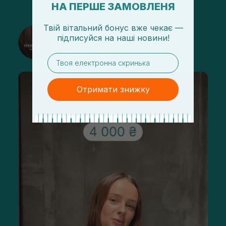
НА ПЕРШЕ ЗАМОВЛЕНЯ
Твій вітальний бонус вже чекає —
@sisters_stelmakh в Instagram
підписуйся
на
наші новини!
Підписатися
email
Отримати знижку