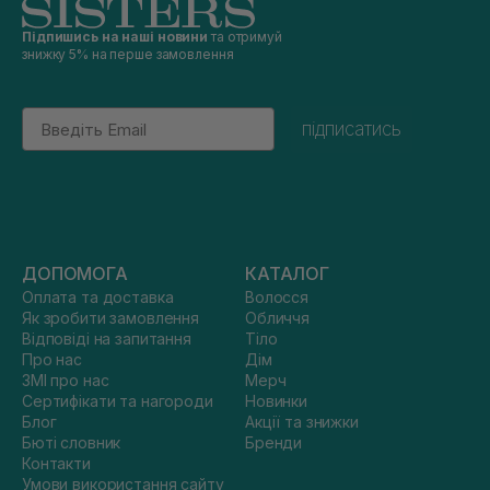
Підпишись на наші новини
та отримуй
знижку 5% на перше замовлення
Email
підписатись
ДОПОМОГА
КАТАЛОГ
Оплата та доставка
Волосся
Як зробити замовлення
Обличчя
Відповіді на запитання
Тіло
Про нас
Дім
ЗМІ про нас
Мерч
Сертифікати та нагороди
Новинки
Блог
Акції та знижки
Бюті словник
Бренди
Контакти
Умови використання сайту