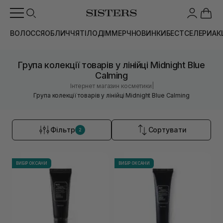
ВОЛОССЯ
ОБЛИЧЧЯ
ТІЛО
ДІМ
МЕРЧ
НОВИНКИ
БЕСТСЕЛЕРИ
АК
Група колекції товарів у лінійці Midnight Blue
Calming
|
Інтернет магазин косметики
Група колекції товарів у лінійці Midnight Blue Calming
Фільтр
Сортувати
2
ВИБІР ОКСАНИ
ВИБІР ОКСАНИ