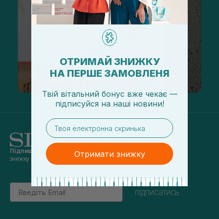
ОТРИМАЙ ЗНИЖКУ
НА ПЕРШЕ ЗАМОВЛЕНЯ
Твій вітальний бонус вже чекає —
підписуйся
на
наші новини!
email
Підпишись на наші новини
та отримуй
Отримати знижку
знижку 5% на перше замовлення
Email
підписатись