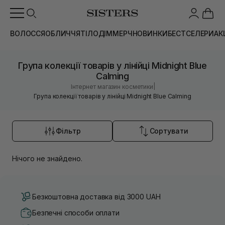
ВОЛОССЯ
ОБЛИЧЧЯ
ТІЛО
ДІМ
МЕРЧ
НОВИНКИ
БЕСТСЕЛЕРИ
АК
Група колекції товарів у лінійці Midnight Blue
Calming
|
Інтернет магазин косметики
Група колекції товарів у лінійці Midnight Blue Calming
Фільтр
Сортувати
Нічого не знайдено.
Безкоштовна доставка від 3000 UAH
Безпечні способи оплати