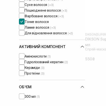
Сухе волосся
(+3)
Пошкоджене волосся
(+3)
Фарбоване волосся
(+3)
Тонке волосся
Ламке волосся
(+3)
Для відновлення волосся
(+2)
DIKSON
|
SUPER
DIKSON Sup
мл
АКТИВНИЙ КОМПОНЕНТ
Спрей-маска
Амінокислоти
(1)
550₴
Гідролізований кератин
(2)
Кераміди
(3)
Протеїни
(3)
ОБ'ЄМ
300 мл
(1)