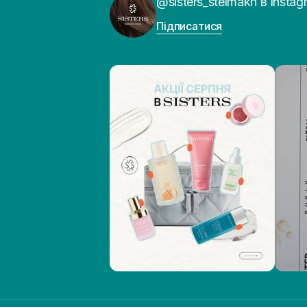
@sisters_stelmakh в Instag
Підписатися