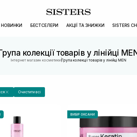
НОВИНКИ
БЕСТСЕЛЕРИ
АКЦІЇ ТА ЗНИЖКИ
SISTERS CH
Група колекції товарів у лінійці ME
|
Інтернет магазин косметики
Група колекції товарів у лінійці MEN
сся
Очистити всі
И
ВИБІР ОКСАНИ