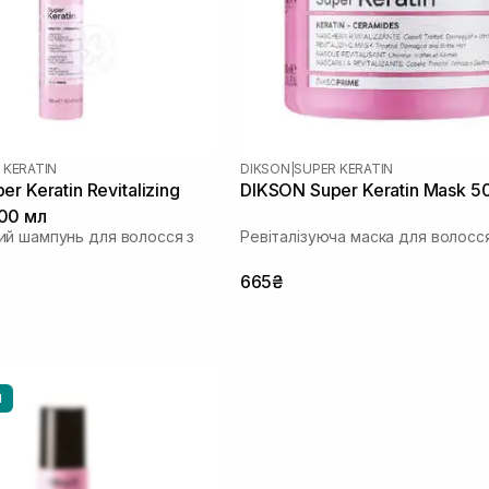
 KERATIN
DIKSON
|
SUPER KERATIN
r Keratin Revitalizing
DIKSON Super Keratin Mask 5
00 мл
й шампунь для волосся з
Ревіталізуюча маска для волосс
665₴
И