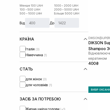
Менше 100 UAH
1000 – 2000 UAH
100 – 500 UAH
2000 – 5000 UAH
500 – 1000 UAH
Більше 5000 UAH
Від
До
DIKSON
|
SUPER
КРАЇНА
DIKSON Supe
Shampoo 3
Італія
(3)
Відновлюючи
Німеччина
(1)
кератином
400₴
СТАТЬ
для жінок
(3)
для чоловіків
(1)
ВИБІР ОКСАН
ЗАСІБ ЗА ПОТРЕБОЮ
Жирна шкіра голови
(+1)