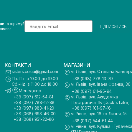
Email
ини
та отримуй
підписатись
влення
КОНТАКТИ
МАГАЗИНИ
sisters.co.ua@gmail.com
м. Львів, вул. Степана Бандер
Пн.-Пт. з 10:00 до 19:00
+38 (098) 778-13-79
Сб.-Нд. з 11:00 до 18:00
м. Львів, вул. Івана Франка, 36
Менеджер
+38 (097) 611-95-94
+38 (097) 612-54-81
м. Львів, вул. Академіка
+38 (097) 788-12-88
Підстригача, 1В (Duck's Lake)
+38 (097) 983-41-20
+38 (097) 101-97-16
+38 (068) 693-46-00
м. Рівне, вул. 16-го Липня, 15
+38 (068) 951-22-86
+38 (097) 544-61-44
м. Рівне, вул. Кулика і Гудачека
(ТЦ Екватор)