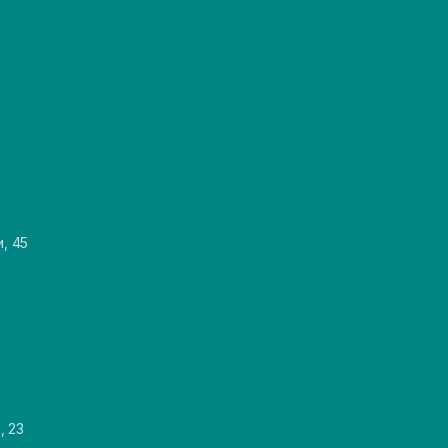
и, 45
, 23