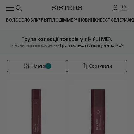
ВОЛОССЯ
ОБЛИЧЧЯ
ТІЛО
ДІМ
МЕРЧ
НОВИНКИ
БЕСТСЕЛЕРИ
АК
Група колекції товарів у лінійці MEN
|
Інтернет магазин косметики
Група колекції товарів у лінійці MEN
Фільтр
Сортувати
1