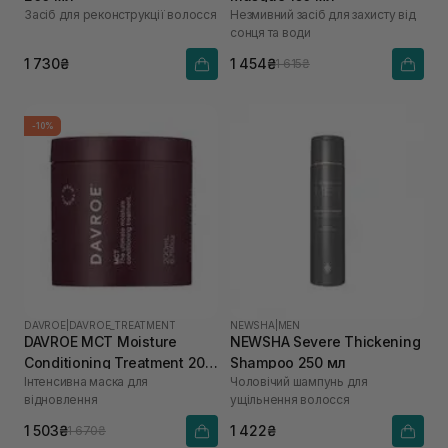
Засіб для реконструкції волосся
Незмивний засіб для захисту від
сонця та води
1 730₴
1 454₴
1 615₴
-10%
DAVROE
|
DAVROE_TREATMENT
NEWSHA
|
MEN
DAVROE MСT Moisture
NEWSHA Severe Thickening
Conditioning Treatment 200
Shampoo 250 мл
Інтенсивна маска для
Чоловічий шампунь для
мл
відновлення
ущільнення волосся
1 503₴
1 422₴
1 670₴