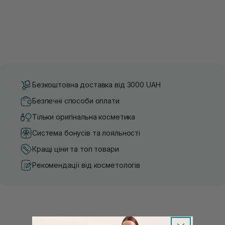
Безкоштовна доставка від 3000 UAH
Безпечні способи оплати
Тільки оригінальна косметика
Система бонусів та лояльності
Кращі ціни та топ товари
Рекомендації від косметологів