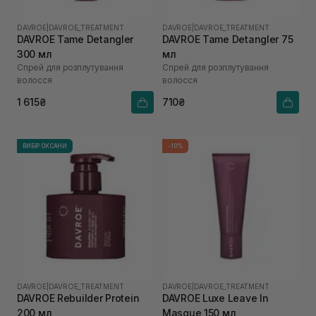
DAVROE
|
DAVROE_TREATMENT
DAVROE
|
DAVROE_TREATMENT
DAVROE Tame Detangler
DAVROE Tame Detangler 75
300 мл
мл
Спрей для розплутування
Спрей для розплутування
волосся
волосся
1 615₴
710₴
ВИБІР ОКСАНИ
-10%
DAVROE
|
DAVROE_TREATMENT
DAVROE
|
DAVROE_TREATMENT
DAVROE Rebuilder Protein
DAVROE Luxe Leave In
200 мл
Masque 150 мл