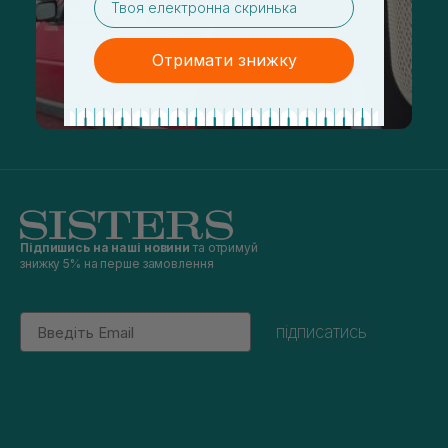
Отримати знижку
Підпишись на наші новини
та отримуй
знижку 5% на перше замовлення
Email
підписатись