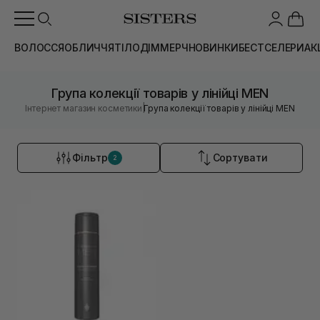
ВОЛОССЯ
ОБЛИЧЧЯ
ТІЛО
ДІМ
МЕРЧ
НОВИНКИ
БЕСТСЕЛЕРИ
АК
Група колекції товарів у лінійці MEN
|
Інтернет магазин косметики
Група колекції товарів у лінійці MEN
Фільтр
Сортувати
2