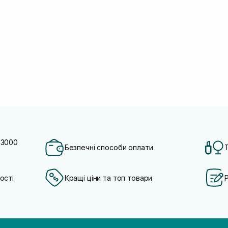
 3000
Безпечні способи оплати
ості
Кращі ціни та топ товари