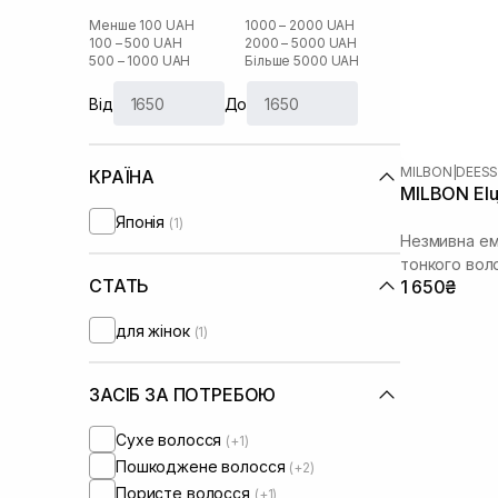
Менше 100 UAH
1000 – 2000 UAH
100 – 500 UAH
2000 – 5000 UAH
500 – 1000 UAH
Більше 5000 UAH
Від
До
MILBON
|
DEESS
КРАЇНА
MILBON Elu
Японія
(1)
Незмивна ем
тонкого вол
СТАТЬ
1 650₴
для жінок
(1)
ЗАСІБ ЗА ПОТРЕБОЮ
Сухе волосся
(+1)
Пошкоджене волосся
(+2)
Пористе волосся
(+1)