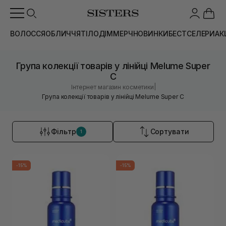
ВОЛОССЯ
ОБЛИЧЧЯ
ТІЛО
ДІМ
МЕРЧ
НОВИНКИ
БЕСТСЕЛЕРИ
АК
Група колекції товарів у лінійці Melume Super
C
|
Інтернет магазин косметики
Група колекції товарів у лінійці Melume Super C
Фільтр
Сортувати
1
-15%
-15%