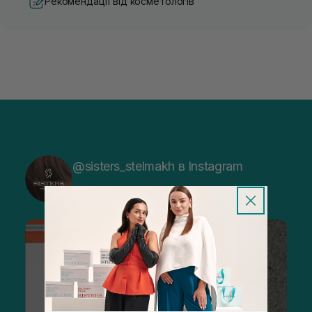
Рекомендації від косметологів
@sisters_stelmakh в Instagram
Підписатися