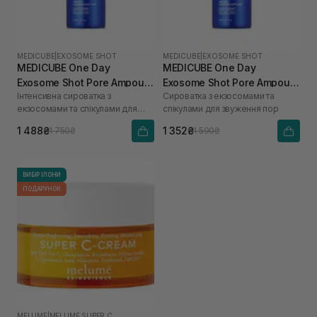
MEDICUBE
|
EXOSOME SHOT
MEDICUBE
|
EXOSOME SHOT
MEDICUBE One Day
MEDICUBE One Day
Exosome Shot Pore Ampoule
Exosome Shot Pore Ampoule
Інтенсивна сироватка з
Сироватка з екзосомами та
7500 30 мл
2000 30 мл
екзосомами та спікулами для
спікулами для звуження пор
звуження пор
1 488₴
1 352₴
1 750₴
1 590₴
ВИБІР ІЛОНИ
ПОДАРУНОК
MELUME
|
MELUME SUPER C