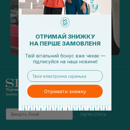
ОТРИМАЙ ЗНИЖКУ
НА ПЕРШЕ ЗАМОВЛЕНЯ
Твій вітальний бонус вже чекає —
підписуйся
на
наші новини!
email
Підпишись на наші новини
та отримуй
Отримати знижку
знижку 5% на перше замовлення
Email
підписатись