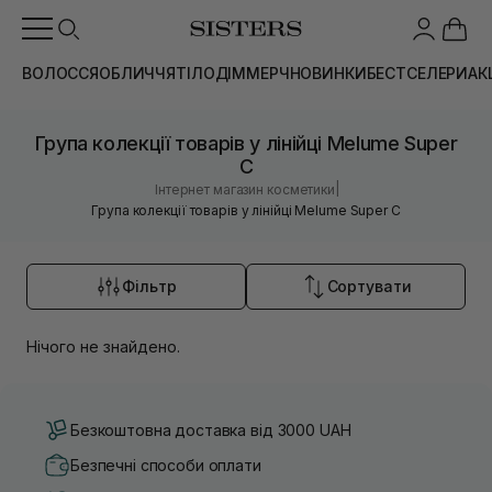
ВОЛОССЯ
ОБЛИЧЧЯ
ТІЛО
ДІМ
МЕРЧ
НОВИНКИ
БЕСТСЕЛЕРИ
АК
Група колекції товарів у лінійці Melume Super
C
|
Інтернет магазин косметики
Група колекції товарів у лінійці Melume Super C
Фільтр
Сортувати
Нічого не знайдено.
Безкоштовна доставка від 3000 UAH
Безпечні способи оплати