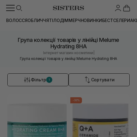
ВОЛОССЯ
ОБЛИЧЧЯ
ТІЛО
ДІМ
МЕРЧ
НОВИНКИ
БЕСТСЕЛЕРИ
АК
Група колекції товарів у лінійці Melume
Hydrating 8HA
|
Інтернет магазин косметики
Група колекції товарів у лінійці Melume Hydrating 8HA
Фільтр
Сортувати
1
-30%