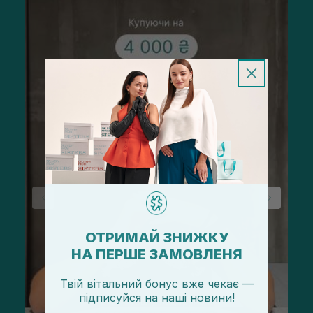
ОТРИМАЙ ЗНИЖКУ
НА ПЕРШЕ ЗАМОВЛЕНЯ
Твій вітальний бонус вже чекає —
підписуйся
на
наші новини!