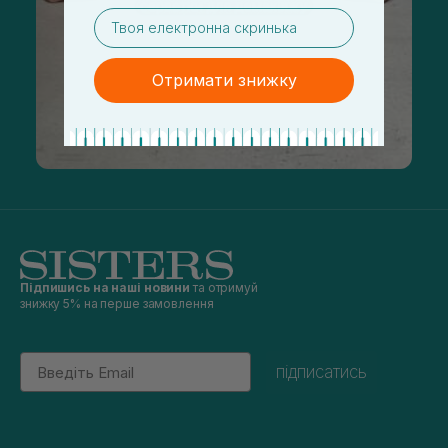
email
Отримати знижку
Підпишись на наші новини
та отримуй
знижку 5% на перше замовлення
Email
підписатись