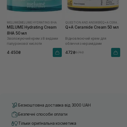
MELUME
|
MELUME HYDRATING 8HA
QUESTION AND ANSWER
|
Q+A CERAMIDE
MELUME Hydrating Cream
Q+A Ceramide Cream 50 мл
8HA 50 мл
Зволожуючий крем з 8 видами
Відновлюючий крем для
гіалуронової кислоти
обличчя з керамідами
4 450₴
472₴
674₴
Безкоштовна доставка від 3000 UAH
Безпечні способи оплати
Тільки оригінальна косметика