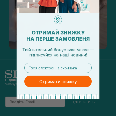
ОТРИМАЙ ЗНИЖКУ
НА ПЕРШЕ ЗАМОВЛЕНЯ
Твій вітальний бонус вже чекає —
підписуйся
на
наші новини!
email
Підпишись на наші новини
та отримуй
Отримати знижку
знижку 5% на перше замовлення
Email
підписатись