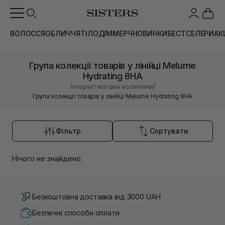
ВОЛОССЯ
ОБЛИЧЧЯ
ТІЛО
ДІМ
МЕРЧ
НОВИНКИ
БЕСТСЕЛЕРИ
АК
Група колекції товарів у лінійці Melume
Hydrating 8HA
|
Інтернет магазин косметики
Група колекції товарів у лінійці Melume Hydrating 8HA
Фільтр
Сортувати
Нічого не знайдено.
Безкоштовна доставка від 3000 UAH
Безпечні способи оплати