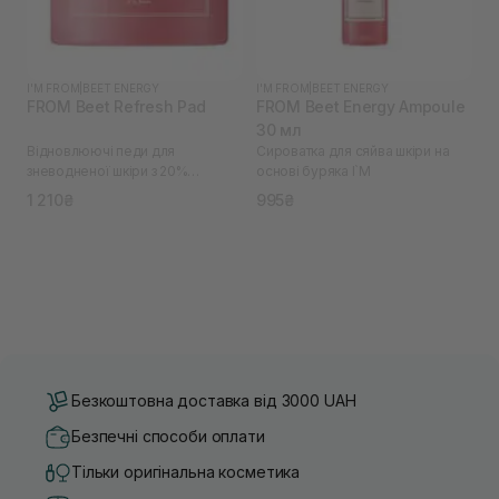
I'M FROM
|
BEET ENERGY
I'M FROM
|
BEET ENERGY
FROM Beet Refresh Pad
FROM Beet Energy Ampoule
30 мл
Відновлюючі педи для
Сироватка для сяйва шкіри на
зневодненої шкіри з 20%
основі буряка I`M
екстрактом буряків I`M
1 210₴
995₴
Безкоштовна доставка від 3000 UAH
Безпечні способи оплати
Тільки оригінальна косметика