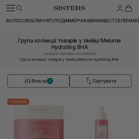
ВОЛОССЯ
ОБЛИЧЧЯ
ТІЛО
ДІМ
МЕРЧ
НОВИНКИ
БЕСТСЕЛЕРИ
АК
Група колекції товарів у лінійці Melume
Hydrating 8HA
|
Інтернет магазин косметики
Група колекції товарів у лінійці Melume Hydrating 8HA
Фільтр
Сортувати
2
ПОДАРУНОК