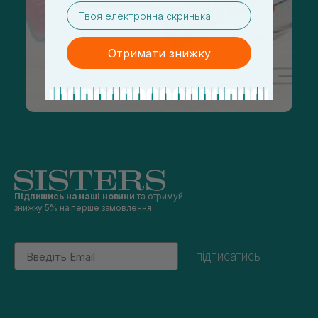
email
Отримати знижку
Підпишись на наші новини
та отримуй
знижку 5% на перше замовлення
Email
підписатись