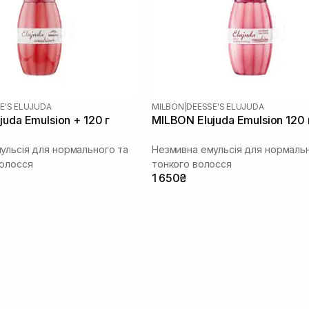
E'S ELUJUDA
MILBON
|
DEESSE'S ELUJUDA
uda Emulsion + 120 г
MILBON Elujuda Emulsion 120 
ульсія для нормального та
Незмивна емульсія для нормаль
олосся
тонкого волосся
1 650₴