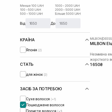
Менше 100 UAH
1000 – 2000 UAH
100 – 500 UAH
2000 – 5000 UAH
500 – 1000 UAH
Більше 5000 UAH
Від
До
MILBON
|
DEESS
КРАЇНА
MILBON Eluj
Японія
(2)
Незмивна ем
жорсткого в
СТАТЬ
1 650₴
для жінок
(2)
ЗАСІБ ЗА ПОТРЕБОЮ
Сухе волосся
(+1)
Пошкоджене волосся
Пористе волосся
(+1)