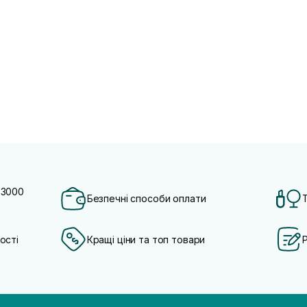
 3000
Безпечні способи оплати
ості
Кращі ціни та топ товари