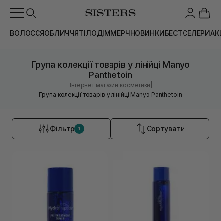
ВОЛОССЯ
ОБЛИЧЧЯ
ТІЛО
ДІМ
МЕРЧ
НОВИНКИ
БЕСТСЕЛЕРИ
АК
Група колекції товарів у лінійці Manyo
Panthetoin
|
Інтернет магазин косметики
Група колекції товарів у лінійці Manyo Panthetoin
Фільтр
Сортувати
1