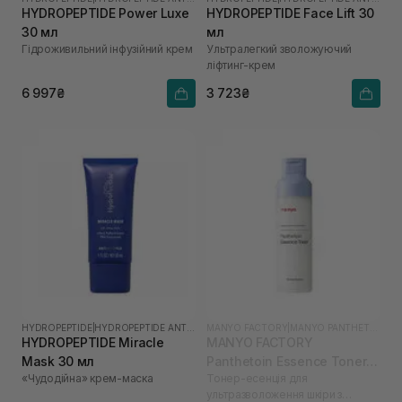
HYDROPEPTIDE Power Luxe
HYDROPEPTIDE Face Lift 30
30 мл
мл
Гідроживильний інфузійний крем
Ультралегкий зволожуючий
ліфтинг-крем
6 997₴
3 723₴
HYDROPEPTIDE
|
HYDROPEPTIDE ANTI-WRINKLE
MANYO FACTORY
|
MANYO PANTHETOIN
HYDROPEPTIDE Miracle
MANYO FACTORY
Mask 30 мл
Panthetoin Essence Toner
«Чудодійна» крем-маска
Тонер-есенція для
200 мл
ультразволоження шкіри з