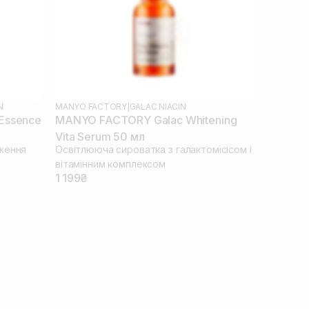
N
MANYO FACTORY
|
GALAC NIACIN
Essence
MANYO FACTORY Galac Whitening
Vita Serum 50 мл
ження
Освітлююча сироватка з галактомісісом і
вітамінним комплексом
1 199₴