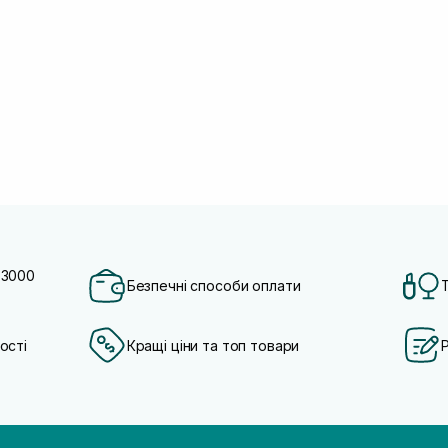
 3000
Безпечні способи оплати
ості
Кращі ціни та топ товари