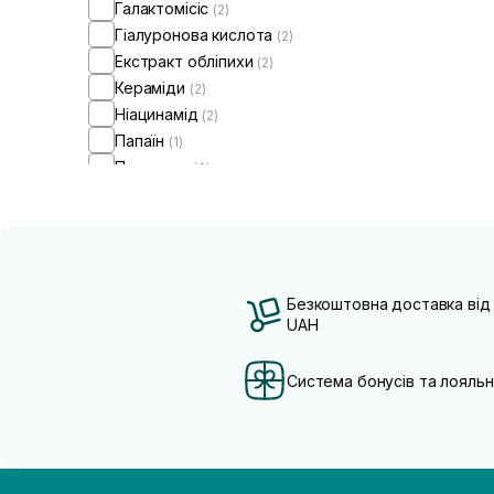
Галактомісіс
(2)
Гіалуронова кислота
(2)
Екстракт обліпихи
(2)
Кераміди
(2)
Ніацинамід
(2)
Папаїн
(1)
Пантенол
(3)
Сквалан
(1)
Безкоштовна доставка від
UAH
Система бонусів та лояльн