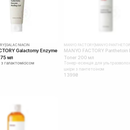
RY
|
GALAC NIACIN
MANYO FACTORY
|
MANYO PANTHETOI
TORY Galactomy Enzyme
MANYO FACTORY Panthetoin 
 75 мл
Toner 200 мл
а з галактомісісом
Тонер-есенція для ультразволо
шкіри з пантетоїном
1 399₴