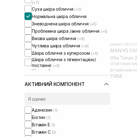
(+7)
Суха шкіра обличчя
(+5)
Нормальна шкіра обличчя
Зневоднена шкіра обличчя
(+5)
Проблемна шкіра /акне обличчя
(+5)
Вікова шкіра обличчя
(+8)
MANYO FACTO
Чутлива шкіра обличчя
(+9)
MANYO FAC
Шкіра обличчя з куперозом
(+4)
Vita Toner 
Шкіра обличчя з пігментацією/
Освітлюючий 
постакне
(+6)
вітамінним 
Шкіра обличчя з розширеними
799₴
порами
(+7)
Шкіра обличчя з порушеним
АКТИВНИЙ КОМПОНЕНТ
барʼєром
(+5)
Шкіра обличчя з порушеним
мікробіомом
(+1)
Сироватки від постакне
(+4)
Аденозин
(1)
Біотин
(1)
Вітамін Е
(1)
Вітамін C
(2)