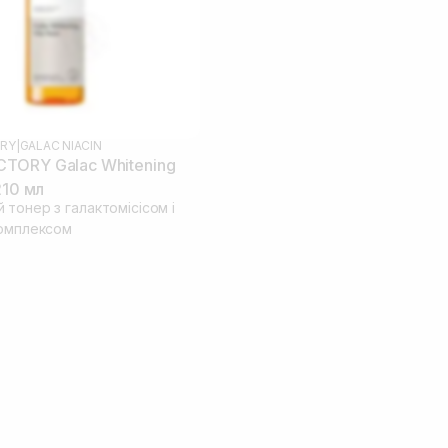
RY
|
GALAC NIACIN
TORY Galac Whitening
210 мл
тонер з галактомісісом і
комплексом