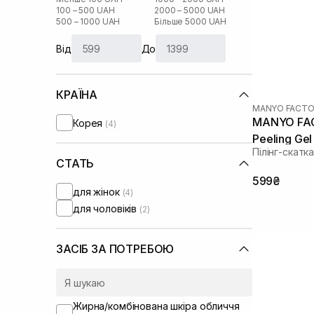
100 – 500 UAH
2000 – 5000 UAH
500 – 1000 UAH
Більше 5000 UAH
Від
До
КРАЇНА
MANYO FACTO
MANYO FAC
Корея
(4)
Peeling Gel
Пілінг-скатк
СТАТЬ
599₴
для жінок
(4)
для чоловіків
(2)
ЗАСІБ ЗА ПОТРЕБОЮ
Жирна/комбінована шкіра обличчя