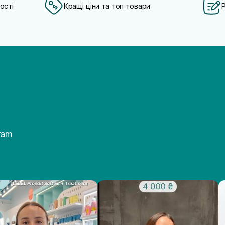
ості
Кращі ціни та топ товари
ram