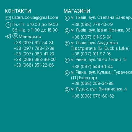
КОНТАКТИ
МАГАЗИНИ
sisters.co.ua@gmail.com
м. Львів, вул. Степана Бандер
Пн.-Пт. з 10:00 до 19:00
+38 (098) 778-13-79
Сб.-Нд. з 11:00 до 18:00
м. Львів, вул. Івана Франка, 36
Менеджер
+38 (097) 611-95-94
+38 (097) 612-54-81
м. Львів, вул. Академіка
+38 (097) 788-12-88
Підстригача, 1В (Duck's Lake)
+38 (097) 983-41-20
+38 (097) 101-97-16
+38 (068) 693-46-00
м. Рівне, вул. 16-го Липня, 15
+38 (068) 951-22-86
+38 (097) 544-61-44
м. Рівне, вул. Кулика і Гудачека
(ТЦ Екватор)
+38 (068) 209-34-88
м. Луцьк, вул. Винниченка, 4
+38 (098) 076-60-62