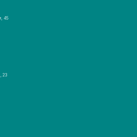
и, 45
, 23