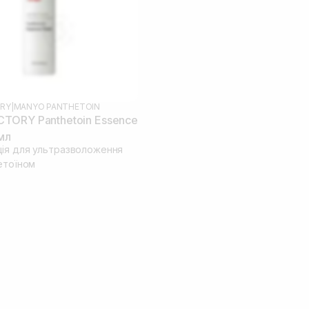
RY
|
MANYO PANTHETOIN
TORY Panthetoin Essence
мл
ія для ультразволоження
етоїном