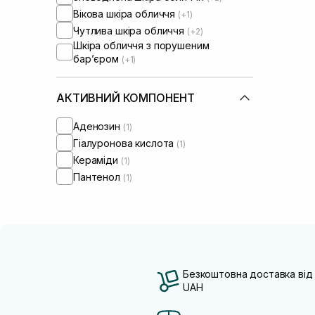
Вікова шкіра обличчя
(+1)
Чутлива шкіра обличчя
(+2)
Шкіра обличчя з порушеним
барʼєром
(+1)
АКТИВНИЙ КОМПОНЕНТ
Аденозин
(1)
Гіалуронова кислота
(1)
Кераміди
(1)
Пантенол
(1)
Безкоштовна доставка від
UAH