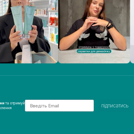
Email
ини
та отримуй
підписатись
влення