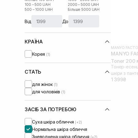
100 – 500 UAH
2000 – 5000 UAH
500 – 1000 UAH
Більше 5000 UAH
Від
До
КРАЇНА
MANYO FACTO
MANYO FAC
Корея
(1)
Toner 200 
Тонер-есенц
СТАТЬ
шкіри з пант
1 399₴
для жінок
(1)
для чоловіків
(1)
ЗАСІБ ЗА ПОТРЕБОЮ
Суха шкіра обличчя
(+2)
Нормальна шкіра обличчя
Зневоднена шкіра обличчя
(+2)