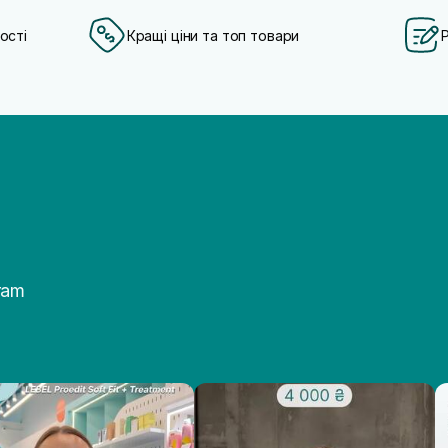
ості
Кращі ціни та топ товари
ram