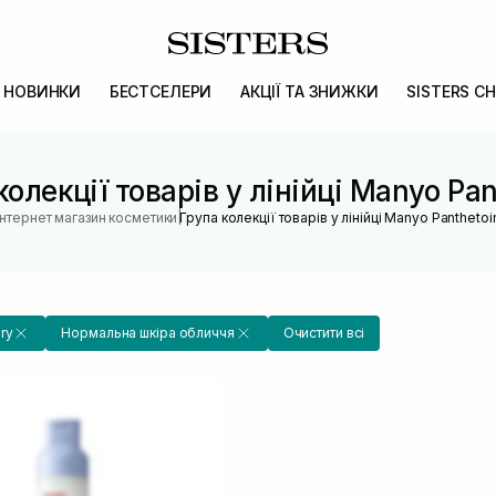
НОВИНКИ
БЕСТСЕЛЕРИ
АКЦІЇ ТА ЗНИЖКИ
SISTERS CH
колекції товарів у лінійці Manyo Pan
|
Інтернет магазин косметики
Група колекції товарів у лінійці Manyo Panthetoi
ry
Нормальна шкіра обличчя
Очистити всі