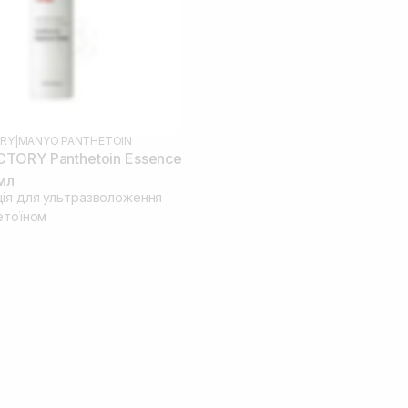
RY
|
MANYO PANTHETOIN
TORY Panthetoin Essence
мл
ія для ультразволоження
етоїном