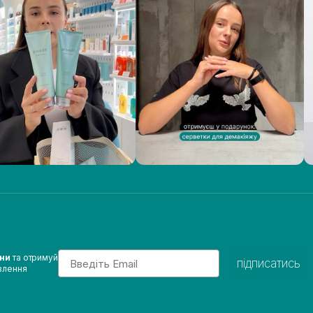
Email
ини
та отримуй
підписатись
влення