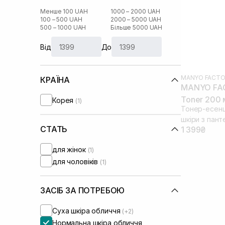
Менше 100 UAH
1000 – 2000 UAH
100 – 500 UAH
2000 – 5000 UAH
500 – 1000 UAH
Більше 5000 UAH
Від
До
MANYO FACTO
КРАЇНА
MANYO FAC
Toner 200 
Корея
(1)
Тонер-есенц
шкіри з пант
СТАТЬ
1 399₴
для жінок
(1)
для чоловіків
(1)
ЗАСІБ ЗА ПОТРЕБОЮ
Суха шкіра обличчя
(+2)
Нормальна шкіра обличчя