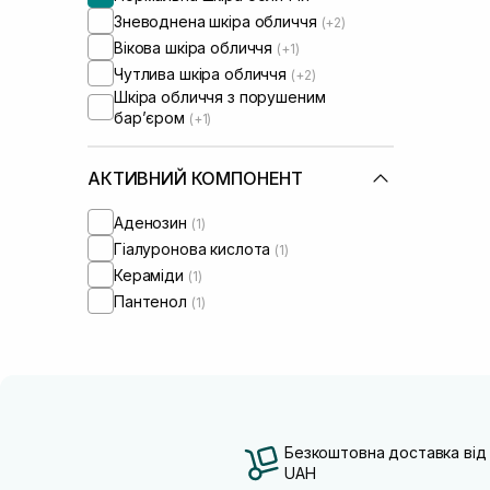
Зневоднена шкіра обличчя
(+2)
Вікова шкіра обличчя
(+1)
Чутлива шкіра обличчя
(+2)
Шкіра обличчя з порушеним
барʼєром
(+1)
АКТИВНИЙ КОМПОНЕНТ
Аденозин
(1)
Гіалуронова кислота
(1)
Кераміди
(1)
Пантенол
(1)
Безкоштовна доставка від
UAH