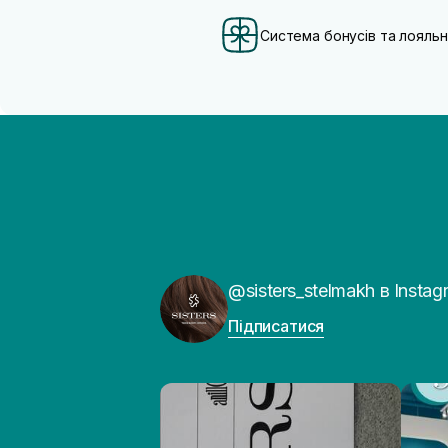
Система бонусів та лояльн
@sisters_stelmakh в Instag
Підписатися