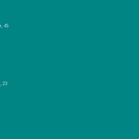
и, 45
, 23