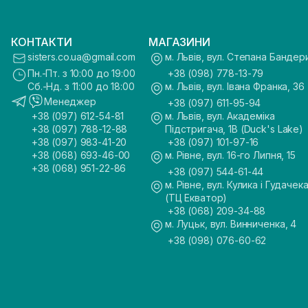
КОНТАКТИ
МАГАЗИНИ
sisters.co.ua@gmail.com
м. Львів, вул. Степана Бандер
Пн.-Пт. з 10:00 до 19:00
+38 (098) 778-13-79
Сб.-Нд. з 11:00 до 18:00
м. Львів, вул. Івана Франка, 36
Менеджер
+38 (097) 611-95-94
+38 (097) 612-54-81
м. Львів, вул. Академіка
+38 (097) 788-12-88
Підстригача, 1В (Duck's Lake)
+38 (097) 983-41-20
+38 (097) 101-97-16
+38 (068) 693-46-00
м. Рівне, вул. 16-го Липня, 15
+38 (068) 951-22-86
+38 (097) 544-61-44
м. Рівне, вул. Кулика і Гудачека
(ТЦ Екватор)
+38 (068) 209-34-88
м. Луцьк, вул. Винниченка, 4
+38 (098) 076-60-62